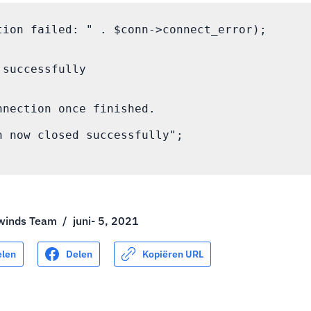
tion failed: " . $conn->connect_error);

successfully

nnection once finished.

n now closed successfully";

winds Team
/
juni- 5, 2021
elen
Delen
Kopiëren URL