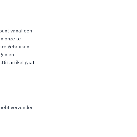
ount vanaf een
in onze te
are gebruiken
igen en
Dit artikel gaat
 hebt verzonden