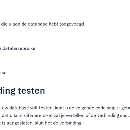
 die u aan de database hebt toegevoegd
e databasebruiker
ase
ding testen
t uw database wilt testen, kunt u de volgende code snip-it ge
at u kunt uitvoeren.Het zal je vertellen of de verbinding succ
t is aangesloten, sluit het de verbinding.