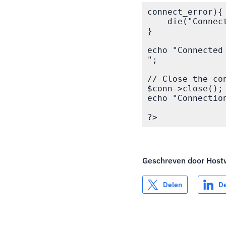
connect_error){

    die("Connec
}

echo "Connected 
";

// Close the co
$conn->close();

echo "Connectio
Geschreven door
Host
Delen
D