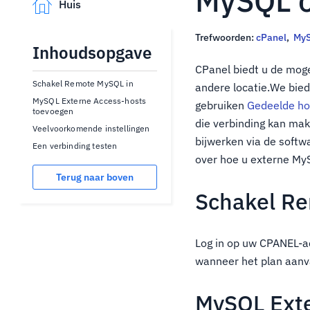
MySQL o
Huis
Trefwoorden:
cPanel
,
My
Inhoudsopgave
CPanel biedt u de mog
Schakel Remote MySQL in
andere locatie.We bied
MySQL Externe Access-hosts
gebruiken
Gedeelde ho
toevoegen
die verbinding kan ma
Veelvoorkomende instellingen
bijwerken via de softw
Een verbinding testen
over hoe u externe My
Terug naar boven
Schakel R
Log in op uw CPANEL-ac
wanneer het plan aanva
MySQL Exte