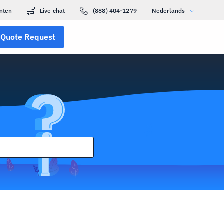
nten
Live chat
(888) 404-1279
Nederlands
Quote Request