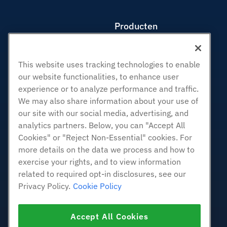
Producten
Web hosting
Zakelijke hosting
This website uses tracking technologies to enable
Hosting door wederverkopers
our website functionalities, to enhance user
White Label-wederverkoper
experience or to analyze performance and traffic.
Beheerde Linux VPS
We may also share information about your use of
Onbemanig Linux VPS
our site with our social media, advertising, and
analytics partners. Below, you can "Accept All
Beheerde ramen VPS
Cookies" or "Reject Non-Essential" cookies. For
Onbeheerde Windows VPS
more details on the data we process and how to
Cloud Servers
exercise your rights, and to view information
Load Balancers
related to required opt-in disclosures, see our
Blokkeer opslag
Privacy Policy.
Cookie Policy
Objectopslag
SSL Certificaten
Accept All Cookies
Web Application Hosting