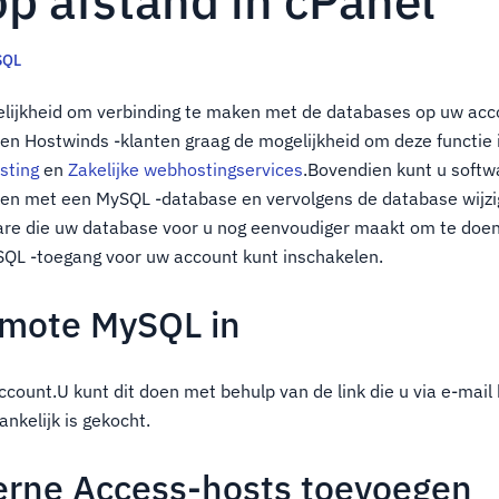
p afstand in cPanel
SQL
elijkheid om verbinding te maken met de databases op uw acc
en Hostwinds -klanten graag de mogelijkheid om deze functie 
sting
en
Zakelijke webhostingservices
.Bovendien kunt u softw
ken met een MySQL -database en vervolgens de database wijz
are die uw database voor u nog eenvoudiger maakt om te doen.
SQL -toegang voor uw account kunt inschakelen.
emote MySQL in
count.U kunt dit doen met behulp van de link die u via e-mail
nkelijk is gekocht.
rne Access-hosts toevoegen