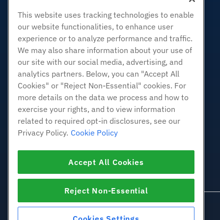
Zakelijke hosting
This website uses tracking technologies to enable
Hosting door wederverkopers
our website functionalities, to enhance user
White Label-wederverkoper
experience or to analyze performance and traffic.
Beheerde Linux VPS
We may also share information about your use of
Onbemanig Linux VPS
our site with our social media, advertising, and
analytics partners. Below, you can "Accept All
Beheerde ramen VPS
Cookies" or "Reject Non-Essential" cookies. For
Onbeheerde Windows VPS
more details on the data we process and how to
Cloud Servers
exercise your rights, and to view information
Load Balancers
related to required opt-in disclosures, see our
Blokkeer opslag
Privacy Policy.
Cookie Policy
Objectopslag
SSL Certificaten
Accept All Cookies
Web Application Hosting
Reject Non-Essential
Cookies Settings