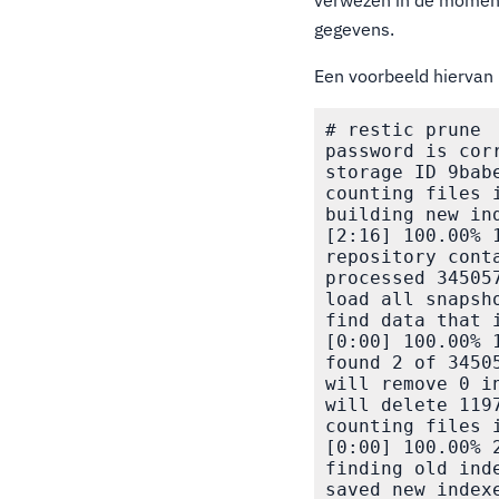
verwezen in de moment
gegevens.
Een voorbeeld hiervan i
# restic prune

password is corr
storage ID 9babe
counting files i
building new ind
[2:16] 100.00% 1
repository cont
processed 34505
load all snapsho
find data that 
[0:00] 100.00% 1
found 2 of 3450
will remove 0 in
will delete 119
counting files i
[0:00] 100.00% 2
finding old inde
saved new indexe