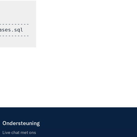
---------

ses.sql

---------

Ondersteuning
Live chat met ons