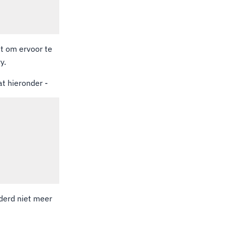
t om ervoor te
y.
t hieronder -
derd niet meer