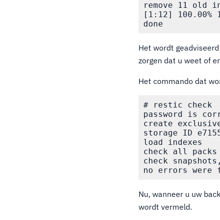
remove 11 old in
[1:12] 100.00% 
Het wordt geadviseerd 
zorgen dat u weet of e
Het commando dat wordt
# restic check

password is corr
create exclusive
storage ID e7155
load indexes

check all packs

check snapshots,
Nu, wanneer u uw back
wordt vermeld.