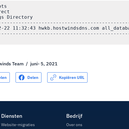
ts

ect

s Directory

----------------------------------------------
2-22 11:32:43 hwkb.hostwindsdns.com all_databa
----------------------------------------------
winds Team
/
juni- 5, 2021
elen
Delen
Kopiëren URL
Diensten
Bedrijf
Website-migraties
Over ons