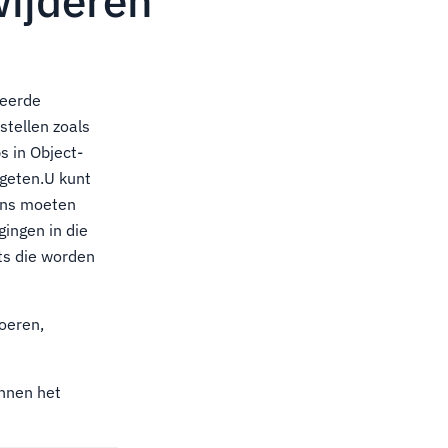
wijderen
ceerde
tellen zoals
 in Object-
rgeten.U kunt
vens moeten
ingen in die
s die worden
oeren,
innen het