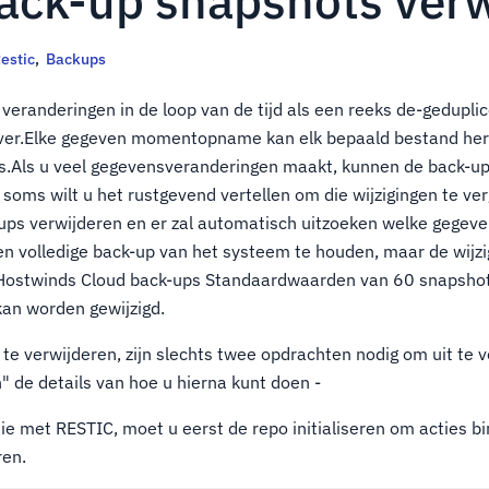
back-up snapshots ver
estic
,
Backups
 veranderingen in de loop van de tijd als een reeks de-gedupli
rver.Elke gegeven momentopname kan elk bepaald bestand hers
.Als u veel gegevensveranderingen maakt, kunnen de back-ups
en soms wilt u het rustgevend vertellen om die wijzigingen te ve
-ups verwijderen en er zal automatisch uitzoeken welke gege
 volledige back-up van het systeem te houden, maar de wijzig
Hostwinds Cloud back-ups Standaardwaarden van 60 snapshot
kan worden gewijzigd.
e verwijderen, zijn slechts twee opdrachten nodig om uit te v
" de details van hoe u hierna kunt doen -
ctie met RESTIC, moet u eerst de repo initialiseren om acties b
ren.