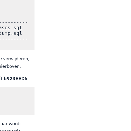
---------

ses.sql

ump.sql

---------

 verwijderen,
hierboven.
ft
b923EED6
naar wordt