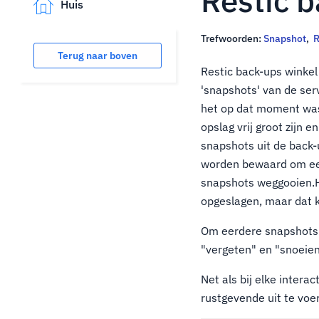
Restic 
Huis
Trefwoorden:
Snapshot
,
R
Terug naar boven
Restic back-ups winkel
'snapshots' van de se
het op dat moment was
opslag vrij groot zijn 
snapshots uit de back
worden bewaard om een
snapshots weggooien.
opgeslagen, maar dat 
Om eerdere snapshots t
"vergeten" en "snoeien
Net als bij elke intera
rustgevende uit te voe