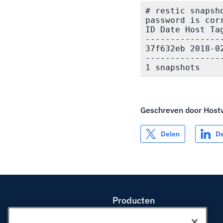
# restic snapsho
password is corr
ID Date Host Tag
---------------
37f632eb 2018-0
---------------
Geschreven door
Host
Delen
D
Producten
Web hosting