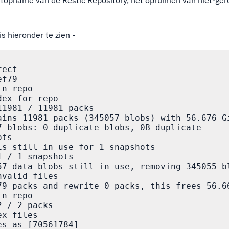
opname van de Restic Repository, het opruimen van niet-ge
s hieronder te zien -
ect

f79

n repo

ex for repo

1981 / 11981 packs

ains 11981 packs (345057 blobs) with 56.676 Gi
7 blobs: 0 duplicate blobs, 0B duplicate

ts

is still in use for 1 snapshots

 / 1 snapshots

57 data blobs still in use, removing 345055 bl
valid files

79 packs and rewrite 0 packs, this frees 56.66
n repo

 / 2 packs

x files

s as [70561784]
