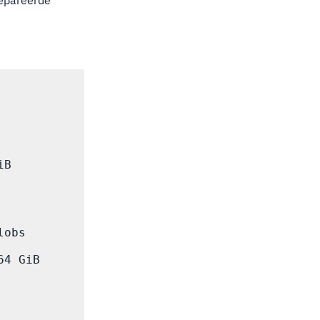
repareerde
B

obs

4 GiB
