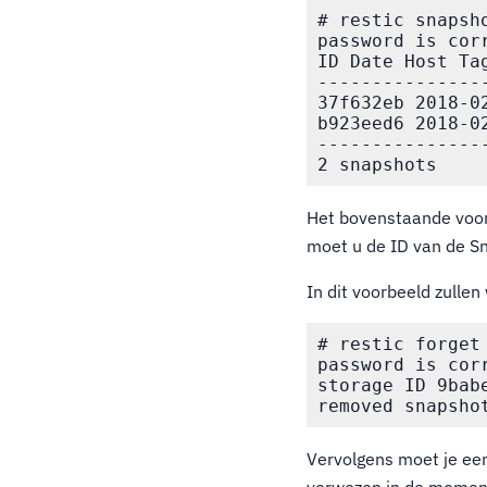
# restic snapsho
password is corr
ID Date Host Tag
---------------
37f632eb 2018-0
b923eed6 2018-0
---------------
Het bovenstaande voor
moet u de ID van de Sn
In dit voorbeeld zull
# restic forget 
password is corr
storage ID 9babe
Vervolgens moet je ee