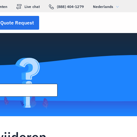
nten
Live chat
(888) 404-1279
Nederlands
Quote Request