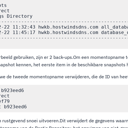
ts

ect

s Directory

----------------------------------------------
2-22 11:32:43 hwkb.hostwindsdns.com all_databa
2-22 11:45:17 hwkb.hostwindsdns.com database_d
----------------------------------------------
beeld gebruiken, zijn er 2 back-ups.Om een momentopname te
apshot kennen, het eerste item in de beschikbare snapshots 
en we de tweede momentopname verwijderen, die de ID van hee
b923eed6

ect

f79

n rustgevend snoei uitvoeren.Dit verwijdert de gegevens waar