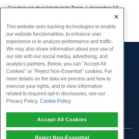
Geschreven door
Hostwinds Team
/
december 13,
2016
Kopiëren URL
This website uses tracking technologies to enable
our website functionalities, to enhance user
experience or to analyze performance and traffic.
We may also share information about your use of
our site with our social media, advertising, and
Producten
analytics partners. Below, you can "Accept All
Web hosting
Diensten
Cookies" or "Reject Non-Essential" cookies. For
Zakelijke hosting
more details on the data we process and how to
Website-migraties
Gemeenschap
Hosting door wederverkopers
exercise your rights, and to view information
White Label-wederverkoper
Productdocumentatie
related to required opt-in disclosures, see our
Bedrijf
Beheerde Linux VPS
Tutorials
Privacy Policy.
Cookie Policy
Over ons
Juridisch
Onbemanig Linux VPS
Blog
Neem contact op
Beheerde ramen VPS
Servicevoorwaarden
Ondersteuning
Accept All Cookies
Datacenters
Onbeheerde Windows VPS
Privacybeleid
druk op
Live chat met ons
Cloud Servers
Politie
Affiliate-programma
Open een ondersteuningskaartje
Reject Non-Essential