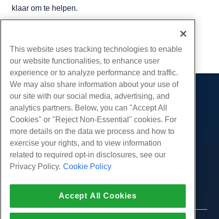
klaar om te helpen.
Geschreven door
Hostwinds Team
/
juni- 5, 2021
Kopiëren URL
This website uses tracking technologies to enable
our website functionalities, to enhance user
experience or to analyze performance and traffic.
We may also share information about your use of
our site with our social media, advertising, and
Producten
analytics partners. Below, you can "Accept All
Web hosting
Diensten
Cookies" or "Reject Non-Essential" cookies. For
Zakelijke hosting
more details on the data we process and how to
Website-migraties
Gemeenschap
Hosting door wederverkopers
exercise your rights, and to view information
White Label-wederverkoper
Productdocumentatie
related to required opt-in disclosures, see our
Bedrijf
Beheerde Linux VPS
Tutorials
Privacy Policy.
Cookie Policy
Over ons
Juridisch
Onbemanig Linux VPS
Blog
Neem contact op
Beheerde ramen VPS
Servicevoorwaarden
Ondersteuning
Datacenters
Accept All Cookies
Onbeheerde Windows VPS
Privacybeleid
druk op
Live chat met ons
Cloud Servers
Politie