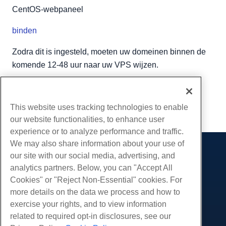
CentOS-webpaneel
binden
Zodra dit is ingesteld, moeten uw domeinen binnen de
komende 12-48 uur naar uw VPS wijzen.
Geschreven door
Hostwinds Team
/
april 1, 2019
Kopiëren URL
This website uses tracking technologies to enable
our website functionalities, to enhance user
experience or to analyze performance and traffic.
We may also share information about your use of
our site with our social media, advertising, and
Producten
analytics partners. Below, you can "Accept All
Web hosting
Diensten
Cookies" or "Reject Non-Essential" cookies. For
Zakelijke hosting
more details on the data we process and how to
Website-migraties
Gemeenschap
Hosting door wederverkopers
exercise your rights, and to view information
White Label-wederverkoper
Productdocumentatie
related to required opt-in disclosures, see our
Bedrijf
Beheerde Linux VPS