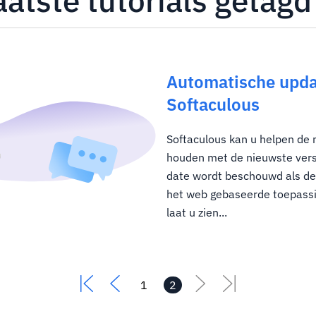
aatste tutorials getag
Automatische upda
Softaculous
Softaculous kan u helpen de
houden met de nieuwste versi
date wordt beschouwd als de 
het web gebaseerde toepassi
laat u zien...
1
2