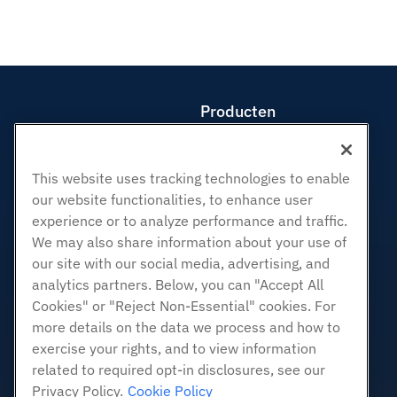
Producten
Web hosting
Zakelijke hosting
This website uses tracking technologies to enable
Hosting door wederverkopers
our website functionalities, to enhance user
White Label-wederverkoper
experience or to analyze performance and traffic.
Beheerde Linux VPS
We may also share information about your use of
Onbemanig Linux VPS
our site with our social media, advertising, and
analytics partners. Below, you can "Accept All
Beheerde ramen VPS
Cookies" or "Reject Non-Essential" cookies. For
Onbeheerde Windows VPS
more details on the data we process and how to
Cloud Servers
exercise your rights, and to view information
Load Balancers
related to required opt-in disclosures, see our
Blokkeer opslag
Privacy Policy.
Cookie Policy