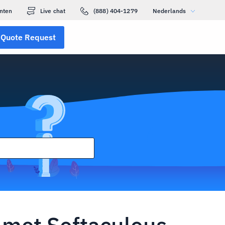
nten
Live chat
(888) 404-1279
Nederlands
Quote Request