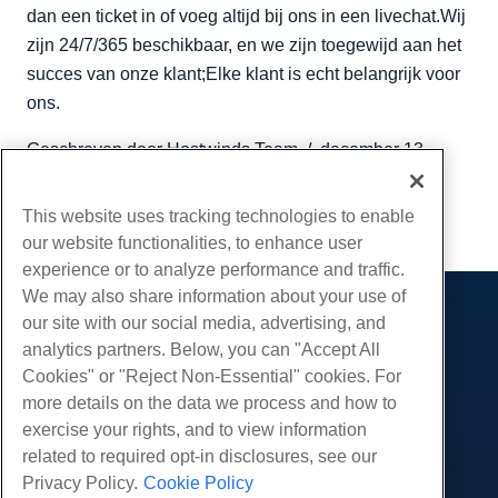
dan een ticket in of voeg altijd bij ons in een livechat.Wij
zijn 24/7/365 beschikbaar, en we zijn toegewijd aan het
succes van onze klant;Elke klant is echt belangrijk voor
ons.
Geschreven door
Hostwinds Team
/
december 13,
2016
Kopiëren URL
This website uses tracking technologies to enable
our website functionalities, to enhance user
experience or to analyze performance and traffic.
We may also share information about your use of
our site with our social media, advertising, and
Producten
analytics partners. Below, you can "Accept All
Web hosting
Diensten
Cookies" or "Reject Non-Essential" cookies. For
Zakelijke hosting
more details on the data we process and how to
Website-migraties
Gemeenschap
Hosting door wederverkopers
exercise your rights, and to view information
White Label-wederverkoper
Productdocumentatie
related to required opt-in disclosures, see our
Bedrijf
Beheerde Linux VPS
Tutorials
Privacy Policy.
Cookie Policy
Over ons