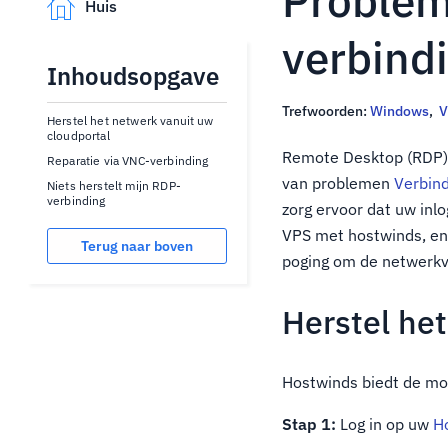
Problem
Huis
verbind
Inhoudsopgave
Trefwoorden:
Windows
,
V
Herstel het netwerk vanuit uw
cloudportal
Remote Desktop (RDP) k
Reparatie via VNC-verbinding
van problemen
Verbin
Niets herstelt mijn RDP-
verbinding
zorg ervoor dat uw inl
VPS met hostwinds, en
Terug naar boven
poging om de netwerkv
Herstel he
Hostwinds biedt de mog
Stap 1:
Log in op uw
H