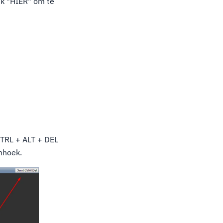
lik "HIER" om te
CTRL + ALT + DEL
nhoek.