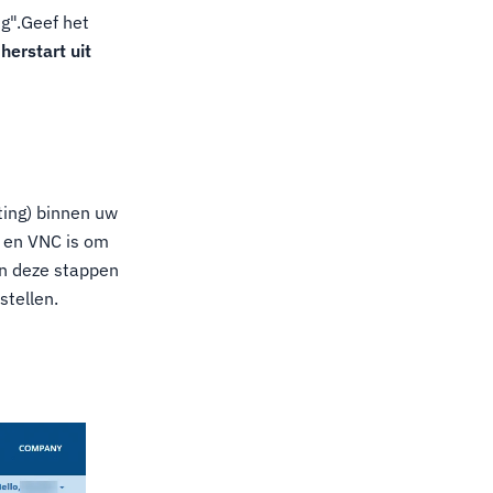
g".Geef het
herstart uit
ting) binnen uw
, en VNC is om
an deze stappen
stellen.