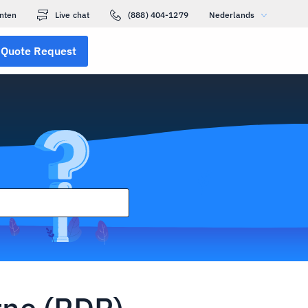
nten
Live chat
(888) 404-1279
Nederlands
Quote Request