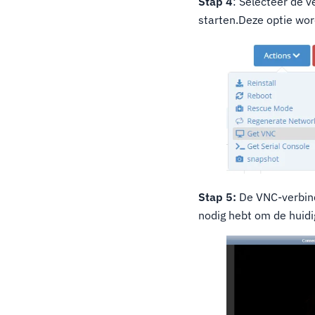
Stap 4
: Selecteer de v
starten.Deze optie wor
Stap 5:
De VNC-verbind
nodig hebt om de huidi