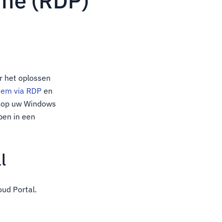
rne (RDP)
r het oplossen
eem via RDP
en
gt op uw Windows
pen in een
l
oud Portal.