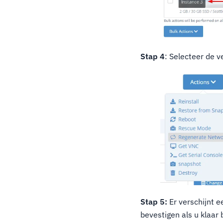
Stap 4
: Selecteer de v
Stap 5:
Er verschijnt e
bevestigen als u klaar 