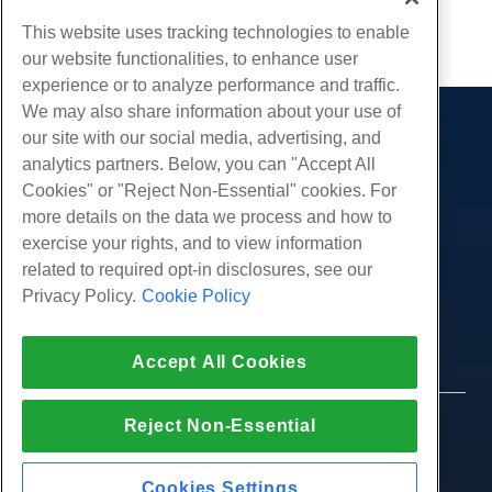
Kopiëren URL
This website uses tracking technologies to enable
our website functionalities, to enhance user
experience or to analyze performance and traffic.
We may also share information about your use of
our site with our social media, advertising, and
Producten
analytics partners. Below, you can "Accept All
Web hosting
Diensten
Cookies" or "Reject Non-Essential" cookies. For
Zakelijke hosting
more details on the data we process and how to
Website-migraties
Gemeenschap
Hosting door wederverkopers
exercise your rights, and to view information
White Label-wederverkoper
Productdocumentatie
related to required opt-in disclosures, see our
Bedrijf
Beheerde Linux VPS
Tutorials
Privacy Policy.
Cookie Policy
Over ons
Juridisch
Onbemanig Linux VPS
Blog
Neem contact op
Beheerde ramen VPS
Servicevoorwaarden
Ondersteuning
Datacenters
Accept All Cookies
Onbeheerde Windows VPS
Privacybeleid
druk op
Live chat met ons
Cloud Servers
Politie
Affiliate-programma
Open een ondersteuningskaartje
Reject Non-Essential
Load Balancers
© 2010-2026 Hostwinds, een HostPapa Inc. bedrijf.
Partnerovereenkomst
Stuur ons een e-mail
Alle rechten voorbehouden.
Blokkeer opslag
Bel ons (888) 404-1279
Objectopslag
Cookies Settings