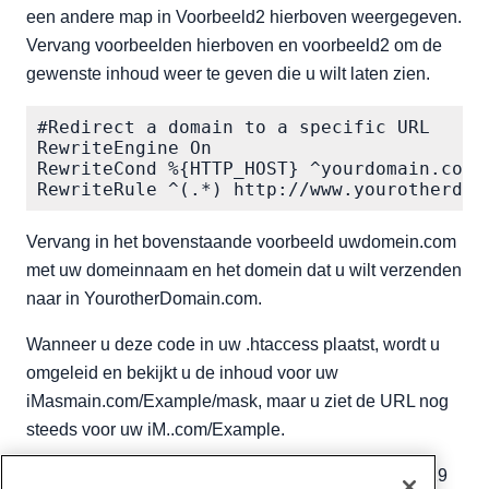
een andere map in Voorbeeld2 hierboven weergegeven.
Vervang voorbeelden hierboven en voorbeeld2 om de
gewenste inhoud weer te geven die u wilt laten zien.
#Redirect a domain to a specific URL

RewriteEngine On

RewriteCond %{HTTP_HOST} ^yourdomain.com

Vervang in het bovenstaande voorbeeld uwdomein.com
met uw domeinnaam en het domein dat u wilt verzenden
naar in YourotherDomain.com.
Wanneer u deze code in uw .htaccess plaatst, wordt u
omgeleid en bekijkt u de inhoud voor uw
iMasmain.com/Example/mask, maar u ziet de URL nog
steeds voor uw iM..com/Example.
Geschreven door
Hostwinds Team
/
augustus 1, 2019