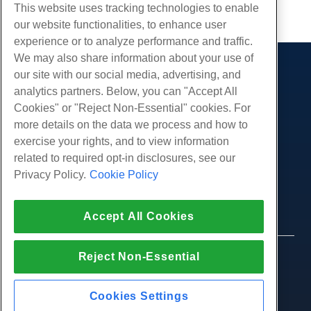
Kopiëren URL
This website uses tracking technologies to enable
our website functionalities, to enhance user
experience or to analyze performance and traffic.
We may also share information about your use of
our site with our social media, advertising, and
Producten
analytics partners. Below, you can "Accept All
Web hosting
Diensten
Cookies" or "Reject Non-Essential" cookies. For
Zakelijke hosting
more details on the data we process and how to
Website-migraties
Gemeenschap
Hosting door wederverkopers
exercise your rights, and to view information
White Label-wederverkoper
Productdocumentatie
related to required opt-in disclosures, see our
Bedrijf
Beheerde Linux VPS
Tutorials
Privacy Policy.
Cookie Policy
Over ons
Juridisch
Onbemanig Linux VPS
Blog
Neem contact op
Beheerde ramen VPS
Servicevoorwaarden
Ondersteuning
Accept All Cookies
Datacenters
Onbeheerde Windows VPS
Privacybeleid
druk op
Live chat met ons
Cloud Servers
Politie
Affiliate-programma
Open een ondersteuningskaartje
Reject Non-Essential
Load Balancers
© 2010-2026 Hostwinds, een HostPapa Inc. bedrijf.
Partnerovereenkomst
Stuur ons een e-mail
Alle rechten voorbehouden.
Blokkeer opslag
Bel ons (888) 404-1279
Objectopslag
Cookies Settings