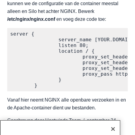
kunnen we de configuratie van de container meestal
alleen en Silo het achter NGINX. Bewerk
/etc/nginx/nginx.conf
en voeg deze code toe:
server {

                server_name [YOUR.DOMAIN.N
                listen 80;

                location / {

                        proxy_set_header H
                        proxy_set_header X
                        proxy_set_header 
                        proxy_pass http://
                }

Vanaf hier neemt NGINX alle openbare verzoeken in en
de Apache-container dient uw bestanden.
Geschreven door
Hostwinds Team
/
september 24,
2019