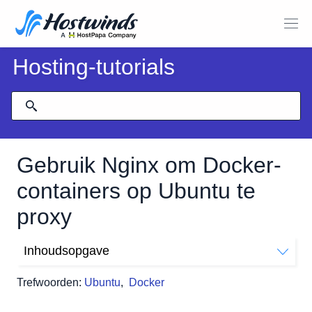
Hosting-tutorials
Gebruik Nginx om Docker-
containers op Ubuntu te
proxy
Inhoudsopgave
Docker installeren
Trefwoorden:
Ubuntu
,
Docker
Hoe Docker te installeren
Nginx installeren