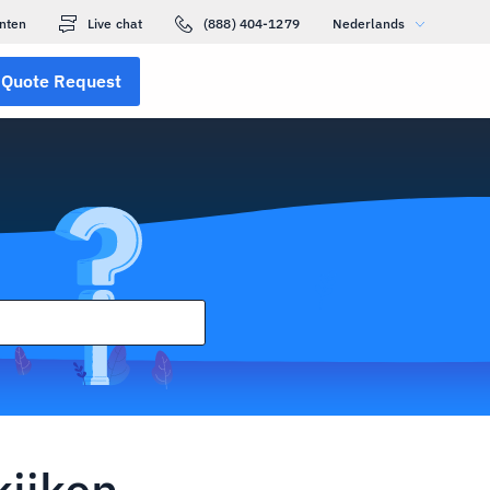
nten
Live chat
(888) 404-1279
Nederlands
Quote Request