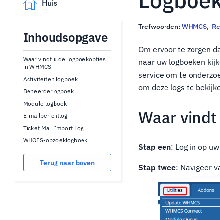
Logboek
Huis
Trefwoorden:
WHMCS
,
Re
Inhoudsopgave
Om ervoor te zorgen dat
Waar vindt u de logboekopties
naar uw logboeken kijk
in WHMCS
service om te onderzo
Activiteiten logboek
om deze logs te bekijk
Beheerderlogboek
Module logboek
Waar vindt
E-mailberichtlog
Ticket Mail Import Log
WHOIS-opzoeklogboek
Stap een
: Log in op 
Terug naar boven
Stap twee
: Navigeer 