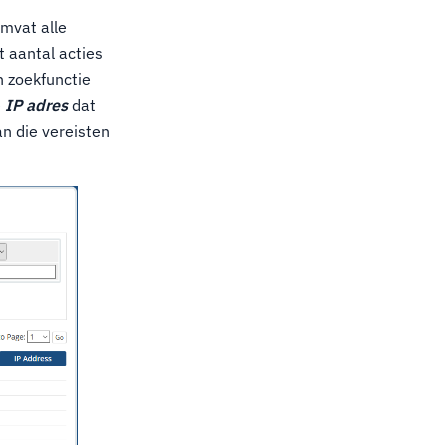
omvat alle
 aantal acties
n zoekfunctie
e
IP adres
dat
an die vereisten