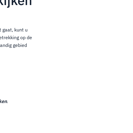
ijken
t gaat, kunt u
etrekking op de
andig gebied
ken
.