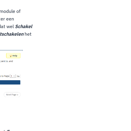
 module of
ter een
dat wel
Schakel
itschakelen
het