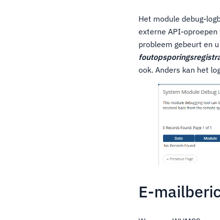
Het module debug-logb
externe API-oproepen t
probleem gebeurt en u
foutopsporingsregistra
ook. Anders kan het log
E-mailberi