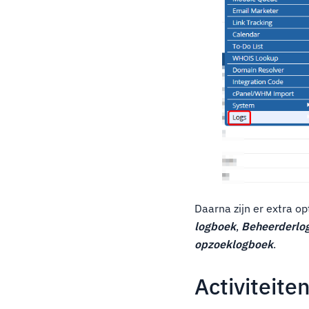
Daarna zijn er extra o
logboek
,
Beheerderlo
opzoeklogboek
.
Activiteite