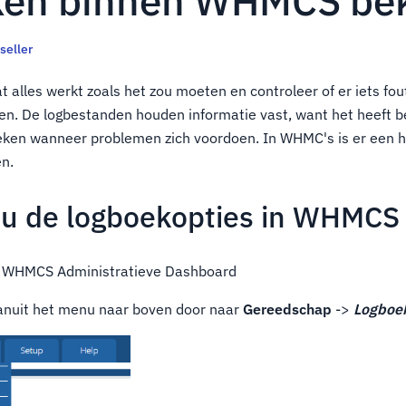
en binnen WHMCS bek
seller
 alles werkt zoals het zou moeten en controleer of er iets fou
en. De logbestanden houden informatie vast, want het heeft b
eken wanneer problemen zich voordoen. In WHMC's is er een h
en.
 u de logboekopties in WHMCS
uw WHMCS Administratieve Dashboard
vanuit het menu naar boven door naar
Gereedschap
->
Logboe