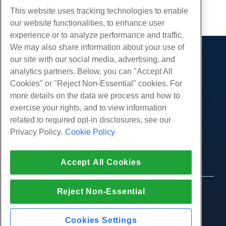
Kopiëren URL
This website uses tracking technologies to enable
our website functionalities, to enhance user
experience or to analyze performance and traffic.
We may also share information about your use of
our site with our social media, advertising, and
Producten
analytics partners. Below, you can "Accept All
Web hosting
Diensten
Cookies" or "Reject Non-Essential" cookies. For
Zakelijke hosting
more details on the data we process and how to
Website-migraties
Gemeenschap
Hosting door wederverkopers
exercise your rights, and to view information
White Label-wederverkoper
Productdocumentatie
related to required opt-in disclosures, see our
Bedrijf
Beheerde Linux VPS
Tutorials
Privacy Policy.
Cookie Policy
Over ons
Juridisch
Onbemanig Linux VPS
Blog
Neem contact op
Beheerde ramen VPS
Servicevoorwaarden
Ondersteuning
Datacenters
Accept All Cookies
Onbeheerde Windows VPS
Privacybeleid
druk op
Live chat met ons
Cloud Servers
Politie
Affiliate-programma
Open een ondersteuningskaartje
Reject Non-Essential
Load Balancers
© 2010-2026 Hostwinds, een HostPapa Inc. bedrijf.
Partnerovereenkomst
Stuur ons een e-mail
Alle rechten voorbehouden.
Blokkeer opslag
Bel ons (888) 404-1279
Objectopslag
Cookies Settings