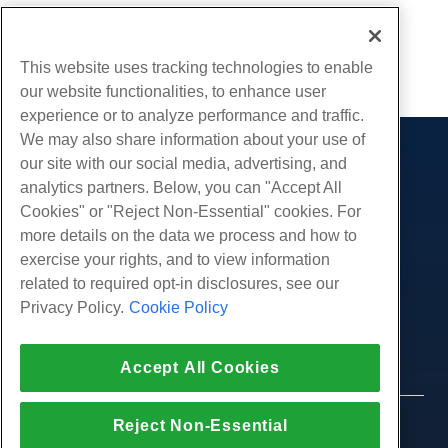
Geschreven door
Hostwinds Team
/
april 8, 2019
Kopiëren URL
This website uses tracking technologies to enable
our website functionalities, to enhance user
experience or to analyze performance and traffic.
We may also share information about your use of
our site with our social media, advertising, and
Producten
analytics partners. Below, you can "Accept All
Web hosting
Diensten
Cookies" or "Reject Non-Essential" cookies. For
Zakelijke hosting
more details on the data we process and how to
Website-migraties
Gemeenschap
Hosting door wederverkopers
exercise your rights, and to view information
White Label-wederverkoper
Productdocumentatie
related to required opt-in disclosures, see our
Bedrijf
Beheerde Linux VPS
Tutorials
Privacy Policy.
Cookie Policy
Over ons
Juridisch
Onbemanig Linux VPS
Blog
Neem contact op
Beheerde ramen VPS
Servicevoorwaarden
Ondersteuning
Datacenters
Accept All Cookies
Onbeheerde Windows VPS
Privacybeleid
druk op
Live chat met ons
Cloud Servers
Politie
Affiliate-programma
Open een ondersteuningskaartje
Reject Non-Essential
Load Balancers
© 2010-2026 Hostwinds, een HostPapa Inc. bedrijf.
Partnerovereenkomst
Stuur ons een e-mail
Alle rechten voorbehouden.