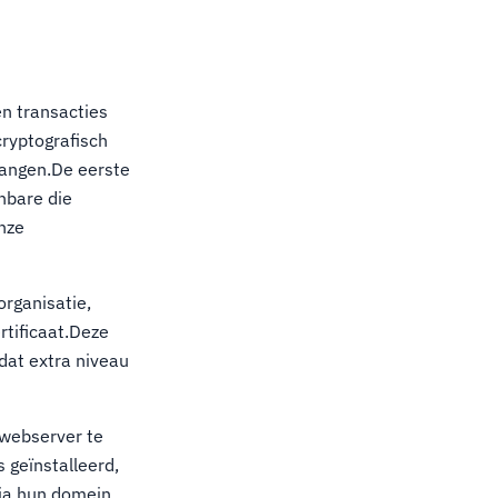
en transacties
cryptografisch
hangen.De eerste
enbare die
nze
rganisatie,
ertificaat.Deze
dat extra niveau
n webserver te
s geïnstalleerd,
via hun domein