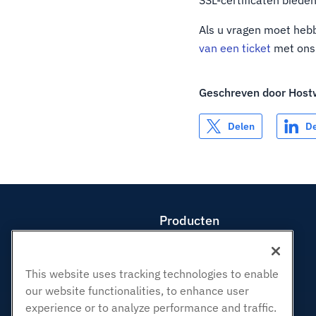
Als u vragen moet hebb
van een ticket
met ons
Geschreven door
Host
Delen
D
Producten
Web hosting
Zakelijke hosting
This website uses tracking technologies to enable
Hosting door wederverkopers
our website functionalities, to enhance user
White Label-wederverkoper
experience or to analyze performance and traffic.