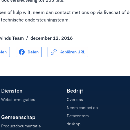
en of hulp wilt, neem dan contact met ons op via livechat of 
 technische ondersteuningsteam.
winds Team
/
december 12, 2016
elen
Delen
Kopiëren URL
Diensten
Bedrijf
Website-migraties
Over ons
Neem contact op
Datacenters
Gemeenschap
druk op
Productdocumentatie