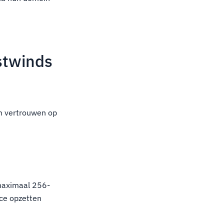
ostwinds
om vertrouwen op
 maximaal 256-
ice opzetten