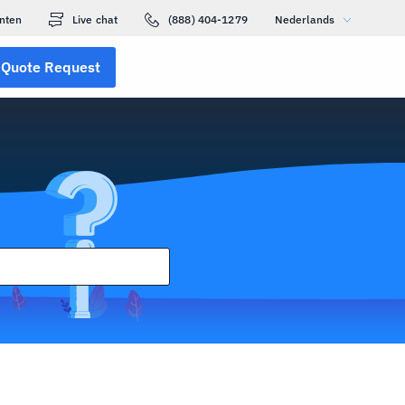
nten
Live chat
(888) 404-1279
Nederlands
Quote Request