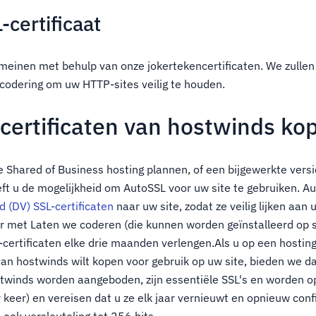
-certificaat
einen met behulp van onze jokertekencertificaten. We zullen
codering om uw HTTP-sites veilig te houden.
-certificaten van hostwinds ko
ze Shared of Business hosting plannen, of een bijgewerkte vers
eft u de mogelijkheid om AutoSSL voor uw site te gebruiken. A
 (DV) SSL-certificaten
naar uw site, zodat ze veilig lijken aan 
r met Laten we coderen (die kunnen worden geïnstalleerd op 
L-certificaten elke drie maanden verlengen.Als u op een hosting
van hostwinds wilt kopen voor gebruik op uw site, bieden we d
ostwinds worden aangeboden, zijn essentiële SSL's en worden o
r keer) en vereisen dat u ze elk jaar vernieuwt en opnieuw conf
 ook versleuteling tot 256 bits.