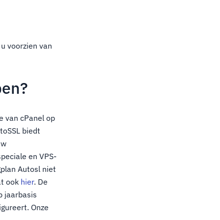
 u voorzien van
pen?
ie van cPanel op
utoSSL biedt
uw
speciale en VPS-
plan Autosl niet
at ook
hier
. De
p jaarbasis
igureert. Onze