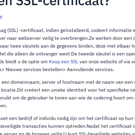
en SSL-certificaat?
ty
ag (SSL) -certificaat, indien geïnstalleerd, codeert informatie 
ser naar webserver veilig te overbrengen.Ze werken door een 
waar twee sleutels aan de gegevens binden, deze met elkaar 
eutel die alleen de ontvanger weet.De tweede sleutel is een op
ds biedt u de optie om
Koop een SSL
van onze website of via o
s> Nieuwe services bestellen> Aanvullende services.
en een domeinnaam, server of hostnaam met de naam van een o
 locatie.Dit creëert een unieke identiteit voor het specifieke c
uikt om de gebruiker te tonen aan wie de codering hoort om 
den.
et een bedrijf of individu nodig zijn om het certificaat op hu
beveiligde transacties kunnen optreden.Nadat het certificaat i
de server en de browser veilig.U kunt SSL-beveiligde websites 