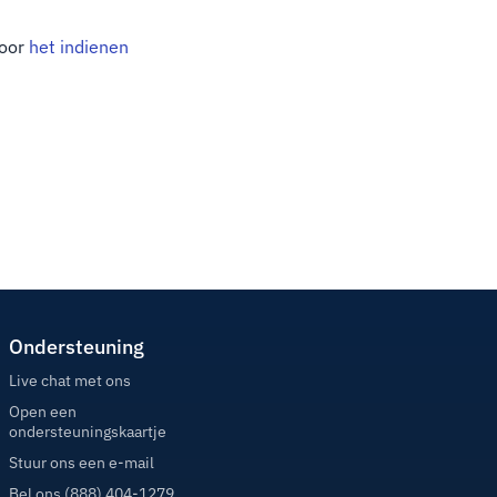
door
het indienen
Ondersteuning
Live chat met ons
Open een
ondersteuningskaartje
Stuur ons een e-mail
Bel ons (888) 404-1279