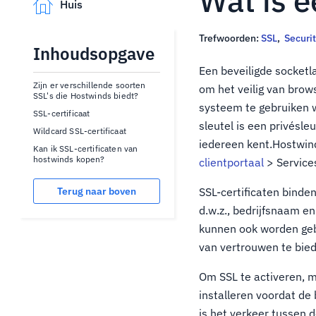
Wat is e
Huis
Trefwoorden:
SSL
,
Securi
Inhoudsopgave
Een beveiligde socketla
Zijn er verschillende soorten
om het veilig van brow
SSL's die Hostwinds biedt?
systeem te gebruiken 
SSL-certificaat
sleutel is een privésl
Wildcard SSL-certificaat
iedereen kent.Hostwin
Kan ik SSL-certificaten van
hostwinds kopen?
clientportaal
> Service
Terug naar boven
SSL-certificaten bind
d.w.z., bedrijfsnaam en
kunnen ook worden gebr
van vertrouwen te bie
Om SSL te activeren, mo
installeren voordat de 
is het verkeer tussen 