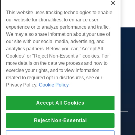
Kopiëren URL
This website uses tracking technologies to enable
our website functionalities, to enhance user
experience or to analyze performance and traffic.
We may also share information about your use of
our site with our social media, advertising, and
Producten
analytics partners. Below, you can "Accept All
Web hosting
Diensten
Cookies" or "Reject Non-Essential" cookies. For
Zakelijke hosting
more details on the data we process and how to
Website-migraties
Gemeenschap
Hosting door wederverkopers
exercise your rights, and to view information
White Label-wederverkoper
Productdocumentatie
related to required opt-in disclosures, see our
Bedrijf
Beheerde Linux VPS
Tutorials
Privacy Policy.
Cookie Policy
Over ons
Juridisch
Onbemanig Linux VPS
Blog
Neem contact op
Beheerde ramen VPS
Servicevoorwaarden
Ondersteuning
Accept All Cookies
Datacenters
Onbeheerde Windows VPS
Privacybeleid
druk op
Live chat met ons
Cloud Servers
Politie
Affiliate-programma
Open een ondersteuningskaartje
Reject Non-Essential
Load Balancers
© 2010-2026 Hostwinds, een HostPapa Inc. bedrijf.
Partnerovereenkomst
Stuur ons een e-mail
Alle rechten voorbehouden.
Blokkeer opslag
Bel ons (888) 404-1279