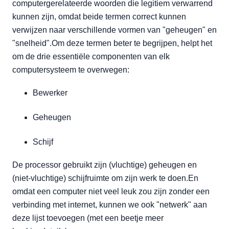
computergerelateerde woorden die legitiem verwarrend
Netwerk
kunnen zijn, omdat beide termen correct kunnen
GPU
verwijzen naar verschillende vormen van "geheugen" en
Omrekeningsfactoren
"snelheid".Om deze termen beter te begrijpen, helpt het
Gevolgtrekking
om de drie essentiële componenten van elk
computersysteem te overwegen:
Bewerker
Geheugen
Schijf
De processor gebruikt zijn (vluchtige) geheugen en
(niet-vluchtige) schijfruimte om zijn werk te doen.En
omdat een computer niet veel leuk zou zijn zonder een
verbinding met internet, kunnen we ook "netwerk" aan
deze lijst toevoegen (met een beetje meer