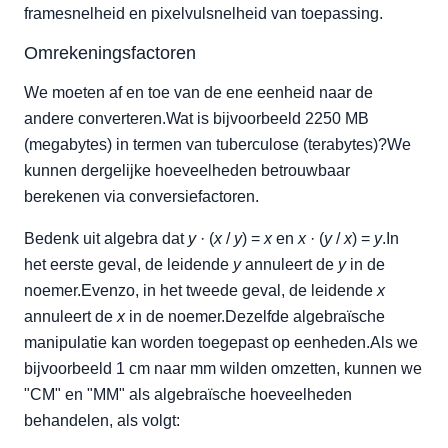
framesnelheid en pixelvulsnelheid van toepassing.
Omrekeningsfactoren
We moeten af en toe van de ene eenheid naar de
andere converteren.Wat is bijvoorbeeld 2250 MB
(megabytes) in termen van tuberculose (terabytes)?We
kunnen dergelijke hoeveelheden betrouwbaar
berekenen via conversiefactoren.
Bedenk uit algebra dat
y
· (
x
/
y
) =
x
en
x
· (
y
/
x
) =
y
.In
het eerste geval, de leidende
y
annuleert de
y
in de
noemer.Evenzo, in het tweede geval, de leidende
x
annuleert de
x
in de noemer.Dezelfde algebraïsche
manipulatie kan worden toegepast op eenheden.Als we
bijvoorbeeld 1 cm naar mm wilden omzetten, kunnen we
"CM" en "MM" als algebraïsche hoeveelheden
behandelen, als volgt: