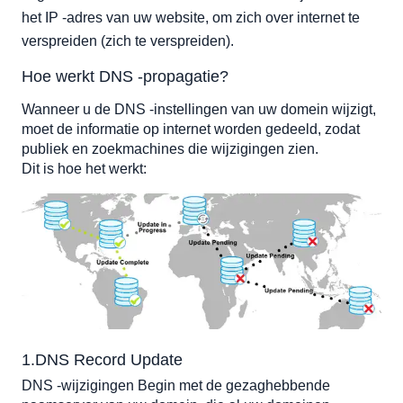
Hoe de voortplantingstijd te versnellen
het IP -adres van uw website, om zich over internet te 
1. Lever TTL (time-to-live) waarde
verspreiden (zich te verspreiden). 
2. Gebruik een CDN
Hoe werkt DNS -propagatie?
3. Verdrukkingscaches
4. Flush openbare DNS -databases
Wanneer u de DNS -instellingen van uw domein wijzigt, 
moet de informatie op internet worden gedeeld, zodat 
Controleren of DNS -verspreiding is voltooid
publiek en zoekmachines die wijzigingen zien.
Overzicht
Dit is hoe het werkt:
Gerelateerde tutorials
1.DNS Record Update 
DNS -wijzigingen Begin met de gezaghebbende 