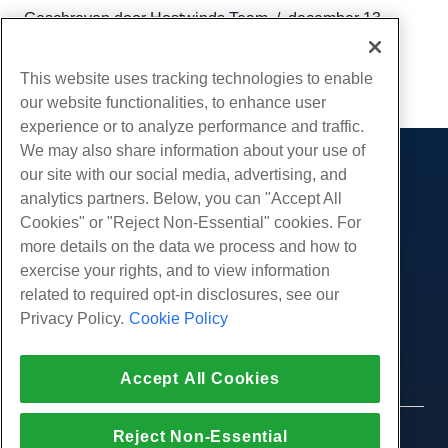
Geschreven door
Hostwinds Team
/
december 13,
2016
Kopiëren URL
This website uses tracking technologies to enable
our website functionalities, to enhance user
experience or to analyze performance and traffic.
We may also share information about your use of
our site with our social media, advertising, and
Producten
analytics partners. Below, you can "Accept All
Web hosting
Diensten
Cookies" or "Reject Non-Essential" cookies. For
Zakelijke hosting
more details on the data we process and how to
Website-migraties
Gemeenschap
Hosting door wederverkopers
exercise your rights, and to view information
White Label-wederverkoper
Productdocumentatie
related to required opt-in disclosures, see our
Bedrijf
Beheerde Linux VPS
Tutorials
Privacy Policy.
Cookie Policy
Over ons
Juridisch
Onbemanig Linux VPS
Blog
Neem contact op
Beheerde ramen VPS
Servicevoorwaarden
Ondersteuning
Accept All Cookies
Datacenters
Onbeheerde Windows VPS
Privacybeleid
druk op
Live chat met ons
Cloud Servers
Politie
Affiliate-programma
Open een ondersteuningskaartje
Reject Non-Essential
Load Balancers
© 2010-2026 Hostwinds, een HostPapa Inc. bedrijf.
Partnerovereenkomst