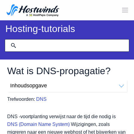
Hosting-tutorials
Wat is DNS-propagatie?
Inhoudsopgave
Hoe werkt DNS -propagatie?
Trefwoorden:
DNS
1.DNS Record Update
2. Kwame, vernieuwen, cache
DNS -voortplanting verwijst naar de tijd die nodig is
3. Globale verspreiding
DNS (Domain Name System)
 Wijzigingen, zoals 
Hoe lang duurt het DNS -verspreiding?
migreren naar een nieuwe webhost of het bijwerken van 