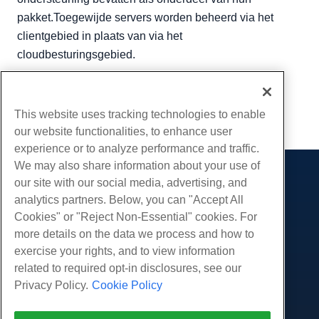
pakket.Toegewijde servers worden beheerd via het
clientgebied in plaats van via het
cloudbesturingsgebied.
Geschreven door
Hostwinds Team
/
juni- 5, 2021
Kopiëren URL
This website uses tracking technologies to enable
our website functionalities, to enhance user
experience or to analyze performance and traffic.
We may also share information about your use of
our site with our social media, advertising, and
Producten
analytics partners. Below, you can "Accept All
Web hosting
Diensten
Cookies" or "Reject Non-Essential" cookies. For
Zakelijke hosting
more details on the data we process and how to
Website-migraties
Gemeenschap
Hosting door wederverkopers
exercise your rights, and to view information
White Label-wederverkoper
Productdocumentatie
related to required opt-in disclosures, see our
Bedrijf
Beheerde Linux VPS
Tutorials
Privacy Policy.
Cookie Policy
Over ons
Juridisch
Onbemanig Linux VPS
Blog
Neem contact op
Beheerde ramen VPS