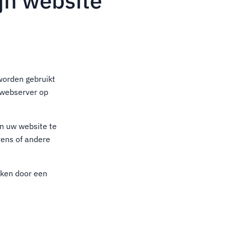
jn website
worden gebruikt
e webserver op
n uw website te
ens of andere
iken door een