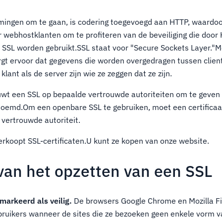
ingen om te gaan, is codering toegevoegd aan HTTP, waardo
r webhostklanten om te profiteren van de beveiliging die doo
SSL worden gebruikt.SSL staat voor "Secure Sockets Layer."M
gt ervoor dat gegevens die worden overgedragen tussen client
lant als de server zijn wie ze zeggen dat ze zijn.
ouwt een SSL op bepaalde vertrouwde autoriteiten om te geven
enoemd.Om een openbare SSL te gebruiken, moet een certifica
 vertrouwde autoriteit.
rkoopt SSL-certificaten.U kunt ze kopen van onze website.
van het opzetten van een SSL
markeerd als veilig.
De browsers Google Chrome en Mozilla Fi
uikers wanneer de sites die ze bezoeken geen enkele vorm va