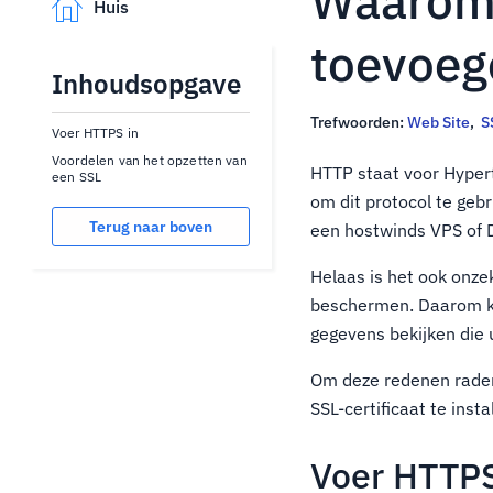
Waarom 
Huis
toevoeg
Inhoudsopgave
Trefwoorden:
Web Site
,
S
Voer HTTPS in
Voordelen van het opzetten van
HTTP staat voor Hyper
een SSL
om dit protocol te geb
Terug naar boven
een hostwinds VPS of D
Helaas is het ook onz
beschermen. Daarom ka
gegevens bekijken die 
Om deze redenen raden
SSL-certificaat te insta
Voer HTTPS