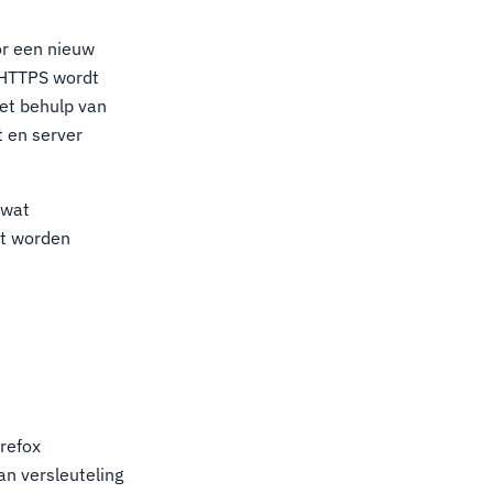
or een nieuw
r HTTPS wordt
et behulp van
 en server
 wat
at worden
refox
n versleuteling