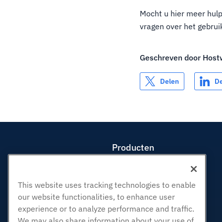
Mocht u hier meer hulp
vragen over het gebru
Geschreven door
Host
Delen
D
Producten
Web hosting
Zakelijke hosting
This website uses tracking technologies to enable
Hosting door wederverkopers
our website functionalities, to enhance user
White Label-wederverkoper
experience or to analyze performance and traffic.
Beheerde Linux VPS
We may also share information about your use of