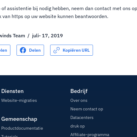
 of assistentie bij nodig hebben, neem dan contact met ons o
ik van https op uw website kunnen beantwoorden.
winds Team
/
juli- 17, 2019
elen
Delen
Kopiëren URL
Diensten
Bedrijf
Website-migraties
Over ons
Neem contact op
Datacenters
Gemeenschap
druk op
Productdocumentatie
Affiliate-programma
Tutorials