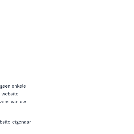
geen enkele
w website
evens van uw
ebsite-eigenaar