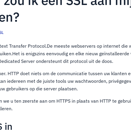
zou ik een SSL aan mi
en?
SL
text Transfer Protocol.De meeste webservers op internet die 
ruiken.Het is enigszins eenvoudig en elke nieuw geïnstalleerd
edicated Server ondersteunt dit protocol uit de doos.
eker. HTTP doet niets om de communicatie tussen uw klanten e
n iedereen met de juiste tools uw wachtwoorden, privégegev
uw gebruikers op die server plaatsen.
 we u ten zeerste aan om HTTPS in plaats van HTTP te gebru
lleren.
 in