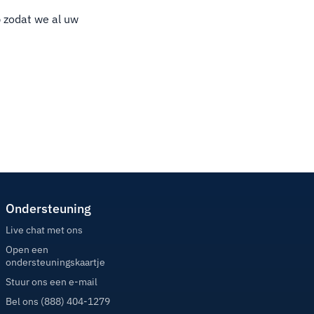
p zodat we al uw
Ondersteuning
Live chat met ons
Open een
ondersteuningskaartje
Stuur ons een e-mail
Bel ons (888) 404-1279