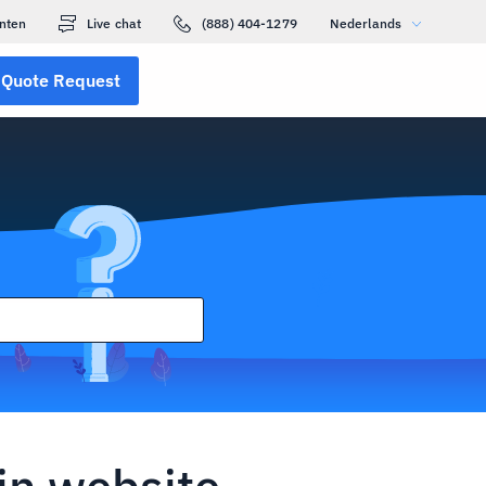
nten
Live chat
(888) 404-1279
Nederlands
Quote Request