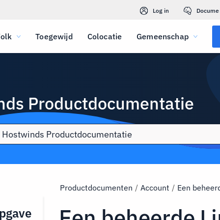
Log in
Docume
olk
Toegewijd
Colocatie
Gemeenschap
nds Productdocumentatie
Productdocumenten
/
Account
/
Een beheerd
Een beheerde L
pgave