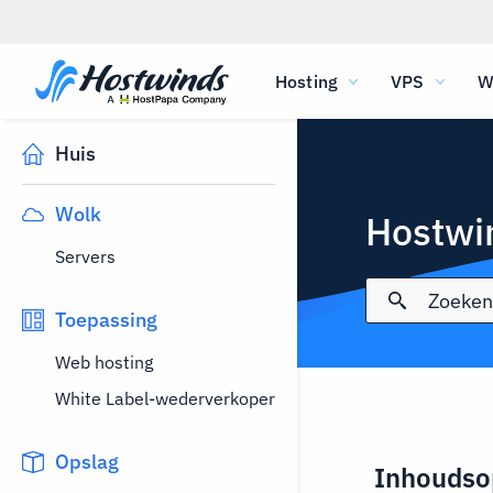
Hosting
VPS
W
Huis
Wolk
Hostwi
Servers
Toepassing
Web hosting
White Label-wederverkoper
Opslag
Inhoudso