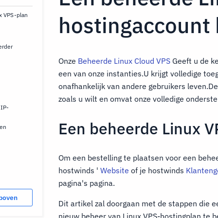
x VPS-plan
hostingaccount 
erder
Onze
Beheerde Linux Cloud VPS
Geeft u de k
een van onze instanties.U krijgt volledige to
onafhankelijk van andere gebruikers leven.Dez
zoals u wilt en omvat onze volledige onderst
IP-
Een beheerde Linux V
sen
Om een bestelling te plaatsen voor een behe
hostwinds '
Website
of je hostwinds
Klanteng
pagina's pagina.
 boven
Dit artikel zal doorgaan met de stappen die
nieuw beheer van Linux VPS-hostingplan te be