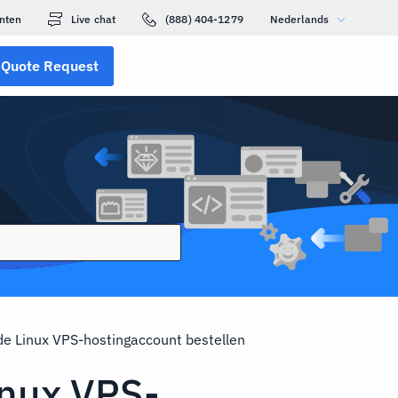
nten
Live chat
(888) 404-1279
Nederlands
Quote Request
e Linux VPS-hostingaccount bestellen
inux VPS-