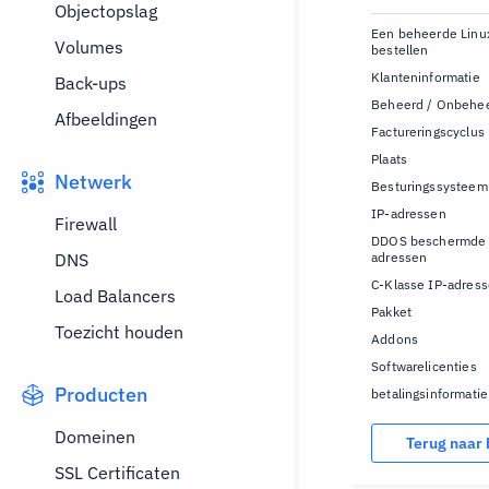
Objectopslag
Een beheerde Linu
Volumes
bestellen
Klanteninformatie
Back-ups
Beheerd / Onbehe
Afbeeldingen
Factureringscyclus
Plaats
Netwerk
Besturingssysteem
IP-adressen
Firewall
DDOS beschermde 
DNS
adressen
C-Klasse IP-adres
Load Balancers
Pakket
Toezicht houden
Addons
Softwarelicenties
Producten
betalingsinformatie
Domeinen
Terug naar
SSL Certificaten