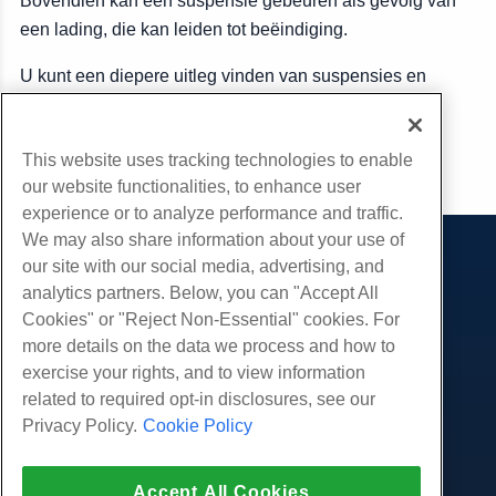
Bovendien kan een suspensie gebeuren als gevolg van
een lading, die kan leiden tot beëindiging.
U kunt een diepere uitleg vinden van suspensies en
terminaties op onze
Servicevoorwaarden
.
This website uses tracking technologies to enable
Kopiëren URL
our website functionalities, to enhance user
experience or to analyze performance and traffic.
We may also share information about your use of
our site with our social media, advertising, and
Producten
analytics partners. Below, you can "Accept All
Web hosting
Diensten
Cookies" or "Reject Non-Essential" cookies. For
Zakelijke hosting
more details on the data we process and how to
Website-migraties
Gemeenschap
Hosting door wederverkopers
exercise your rights, and to view information
White Label-wederverkoper
Productdocumentatie
related to required opt-in disclosures, see our
Bedrijf
Beheerde Linux VPS
Tutorials
Privacy Policy.
Cookie Policy
Over ons
Juridisch
Onbemanig Linux VPS
Blog
Neem contact op
Beheerde ramen VPS
Servicevoorwaarden
Ondersteuning
Datacenters
Accept All Cookies