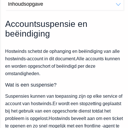
Inhoudsopgave
Wat is een suspensie?
Wat is een beëindiging?
Accountsuspensie en
Redenen voor beëindiging
beëindiging
Betaling Timing en ophanging en beëindiging
Terugboekingen en geschillen
Hostwinds schetst de ophanging en beëindiging van alle
hostwinds-account in dit document.Alle accounts kunnen
en worden opgeschort of beëindigd per deze
omstandigheden.
Wat is een suspensie?
Suspensies kunnen van toepassing zijn op elke service of
account van hostwinds.Er wordt een stopzetting geplaatst
bij het gebruik van een opgeschorte dienst totdat het
probleem is opgelost.Hostwinds beveelt aan om een ticket
te openen en zo snel mogelijk met een frontline -agent te