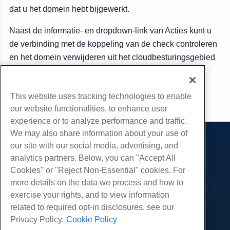
dat u het domein hebt bijgewerkt.
Naast de informatie- en dropdown-link van Acties kunt u
de verbinding met de koppeling van de check controleren
en het domein verwijderen uit het cloudbesturingsgebied
verwijderen met behulp van de link Delete.
This website uses tracking technologies to enable
Kopiëren URL
our website functionalities, to enhance user
experience or to analyze performance and traffic.
We may also share information about your use of
our site with our social media, advertising, and
Producten
analytics partners. Below, you can "Accept All
Web hosting
Diensten
Cookies" or "Reject Non-Essential" cookies. For
Zakelijke hosting
more details on the data we process and how to
Website-migraties
Gemeenschap
Hosting door wederverkopers
exercise your rights, and to view information
White Label-wederverkoper
Productdocumentatie
related to required opt-in disclosures, see our
Bedrijf
Beheerde Linux VPS
Tutorials
Privacy Policy.
Cookie Policy
Over ons
Juridisch
Onbemanig Linux VPS