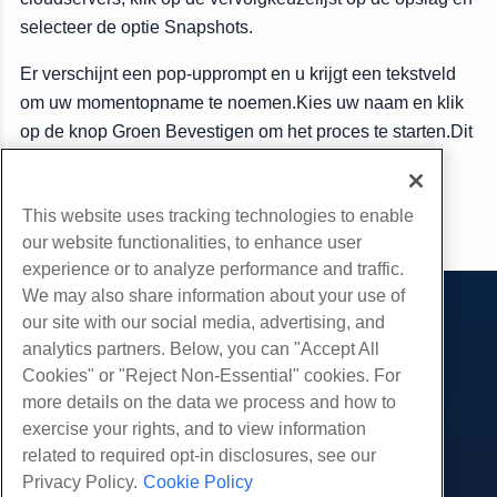
selecteer de optie Snapshots.
Er verschijnt een pop-upprompt en u krijgt een tekstveld
om uw momentopname te noemen.Kies uw naam en klik
op de knop Groen Bevestigen om het proces te starten.Dit
kan een paar momenten duren om te voltooien.
This website uses tracking technologies to enable
Kopiëren URL
our website functionalities, to enhance user
experience or to analyze performance and traffic.
We may also share information about your use of
our site with our social media, advertising, and
Producten
analytics partners. Below, you can "Accept All
Web hosting
Diensten
Cookies" or "Reject Non-Essential" cookies. For
Zakelijke hosting
more details on the data we process and how to
Website-migraties
Gemeenschap
Hosting door wederverkopers
exercise your rights, and to view information
White Label-wederverkoper
Productdocumentatie
related to required opt-in disclosures, see our
Bedrijf
Beheerde Linux VPS
Tutorials
Privacy Policy.
Cookie Policy
Over ons