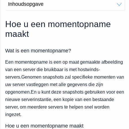
Inhoudsopgave
Wat is een momentopname?
Hoe u een momentopname maakt
Hoe u een momentopname
Een momentopname maken vanaf de managementpagina
maakt
van de server
Wat is een momentopname?
Een momentopname is een op maat gemaakte afbeelding
van een server die bruikbaar is met hostwinds-
servers.Genomen snapshots zal specifieke momenten van
uw server vastleggen met alle gegevens die zijn
opgenomen.En u kunt deze snapshots gebruiken voor een
nieuwe serverinstantie, een kopie van een bestaande
server, om meerdere servers te helpen snel worden
ingezet.
Hoe u een momentopname maakt