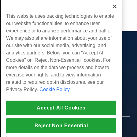
acties.
This website uses tracking technologies to enable
Kopiëren URL
our website functionalities, to enhance user
experience or to analyze performance and traffic.
We may also share information about your use of
our site with our social media, advertising, and
Producten
analytics partners. Below, you can "Accept All
Web hosting
Diensten
Cookies" or "Reject Non-Essential" cookies. For
Zakelijke hosting
more details on the data we process and how to
Website-migraties
Gemeenschap
Hosting door wederverkopers
exercise your rights, and to view information
White Label-wederverkoper
Productdocumentatie
related to required opt-in disclosures, see our
Bedrijf
Beheerde Linux VPS
Tutorials
Privacy Policy.
Cookie Policy
Over ons
Juridisch
Onbemanig Linux VPS
Blog
Neem contact op
Beheerde ramen VPS
Servicevoorwaarden
Ondersteuning
Datacenters
Accept All Cookies
Onbeheerde Windows VPS
Privacybeleid
druk op
Live chat met ons
Cloud Servers
Politie
Affiliate-programma
Open een ondersteuningskaartje
Reject Non-Essential
Load Balancers
© 2010-2026 Hostwinds, een HostPapa Inc. bedrijf.
Partnerovereenkomst
Stuur ons een e-mail
Alle rechten voorbehouden.
Blokkeer opslag