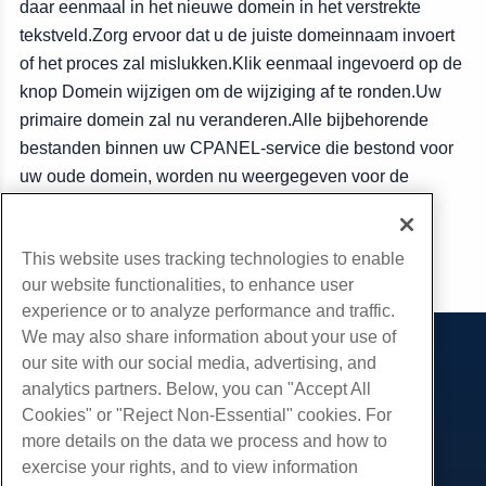
daar eenmaal in het nieuwe domein in het verstrekte
tekstveld.Zorg ervoor dat u de juiste domeinnaam invoert
of het proces zal mislukken.Klik eenmaal ingevoerd op de
knop Domein wijzigen om de wijziging af te ronden.Uw
primaire domein zal nu veranderen.Alle bijbehorende
bestanden binnen uw CPANEL-service die bestond voor
uw oude domein, worden nu weergegeven voor de
nieuwe domeinnaam.
This website uses tracking technologies to enable
Kopiëren URL
our website functionalities, to enhance user
experience or to analyze performance and traffic.
We may also share information about your use of
our site with our social media, advertising, and
Producten
analytics partners. Below, you can "Accept All
Web hosting
Diensten
Cookies" or "Reject Non-Essential" cookies. For
Zakelijke hosting
more details on the data we process and how to
Website-migraties
Gemeenschap
Hosting door wederverkopers
exercise your rights, and to view information
White Label-wederverkoper