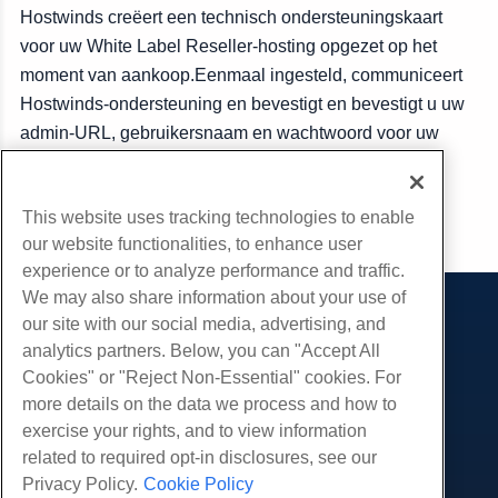
Hostwinds creëert een technisch ondersteuningskaart
voor uw White Label Reseller-hosting opgezet op het
moment van aankoop.Eenmaal ingesteld, communiceert
Hostwinds-ondersteuning en bevestigt en bevestigt u uw
admin-URL, gebruikersnaam en wachtwoord voor uw
services.
This website uses tracking technologies to enable
Kopiëren URL
our website functionalities, to enhance user
experience or to analyze performance and traffic.
We may also share information about your use of
our site with our social media, advertising, and
Producten
analytics partners. Below, you can "Accept All
Web hosting
Diensten
Cookies" or "Reject Non-Essential" cookies. For
Zakelijke hosting
more details on the data we process and how to
Website-migraties
Gemeenschap
Hosting door wederverkopers
exercise your rights, and to view information
White Label-wederverkoper
Productdocumentatie
related to required opt-in disclosures, see our
Bedrijf
Beheerde Linux VPS
Tutorials
Privacy Policy.
Cookie Policy
Over ons