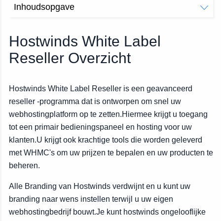
Inhoudsopgave
Inclusief met wit label specifiek
Hoe wit label wordt doorverkoop werkt
Hostwinds White Label
Verkoop
Reseller Overzicht
Het verschil tussen witlabel en standaardwederverkoper
Ermee beginnen
Hostwinds White Label Reseller is een geavanceerd
reseller -programma dat is ontworpen om snel uw
webhostingplatform op te zetten.Hiermee krijgt u toegang
tot een primair bedieningspaneel en hosting voor uw
klanten.U krijgt ook krachtige tools die worden geleverd
met WHMC's om uw prijzen te bepalen en uw producten te
beheren.
Alle Branding van Hostwinds verdwijnt en u kunt uw
branding naar wens instellen terwijl u uw eigen
webhostingbedrijf bouwt.Je kunt hostwinds ongelooflijke