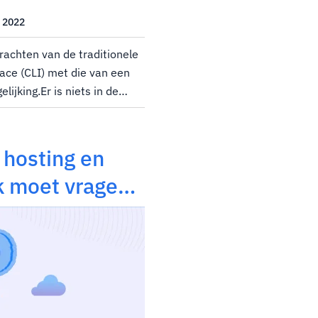
, 2022
drachten van de traditionele
ace (CLI) met die van een
elijking.Er is niets in de
Dir, Copy, Del, enz.) Zo
taart, tsort, uniq,...
hosting en
ik moet vragen?
s