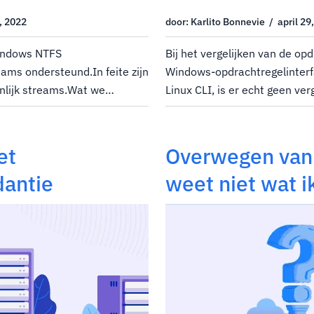
, 2022
door: Karlito Bonnevie / april 29
Windows NTFS
Bij het vergelijken van de op
ams ondersteund.In feite zijn
Windows-opdrachtregelinterf
nlijk streams.Wat we
Linux CLI, is er echt geen verg
 NTFS beschouwen, wordt
traditionele Windows CLI (CD, 
dgegevensstroom
krachtig als Awk, SED, hoofd, s
vensstroom is...
et
Overwegen van 
antie
weet niet wat 
Vraag hostwind