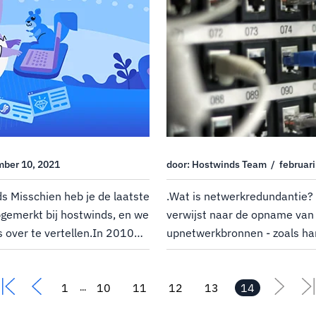
mber 10, 2021
door: Hostwinds Team / februari
s Misschien heb je de laatste
.Wat is netwerkredundantie?
pgemerkt bij hostwinds, en we
verwijst naar de opname van 
s over te vertellen.In 2010
upnetwerkbronnen - zoals ha
t één visie.Die visie was
verbindingen - die ononderb
ervice te bieden tegen een...
netwerkbeschikbaarheid mogel
1
10
11
geval van mislukkingen of vers
12
13
14
...