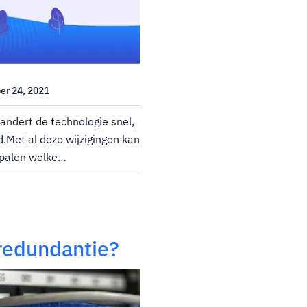
er 24, 2021
andert de technologie snel,
d.Met al deze wijzigingen kan
epalen welke
uw behoeften.Of u nu net
ste website te hosten of op
redundantie?