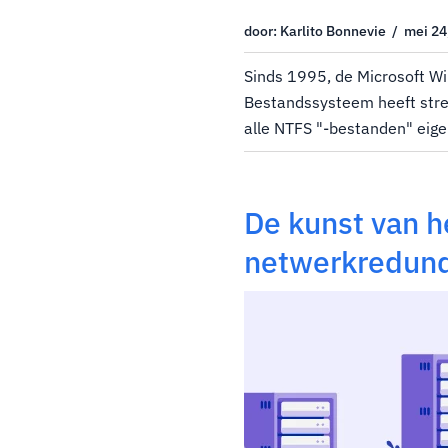
door: Karlito Bonnevie / mei 24
Sinds 1995, de Microsoft 
Bestandssysteem heeft stre
alle NTFS "-bestanden" eige
normaal als een bestand in
meer precies een standaar
genoemd.Een standaardgege
De kunst van h
netwerkredund