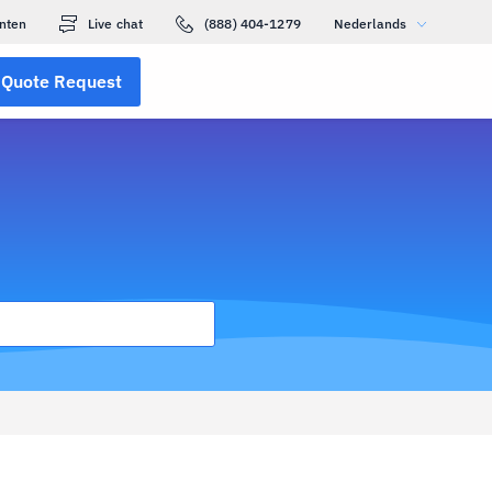
nten
Live chat
(888) 404-1279
Nederlands
Quote Request