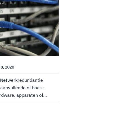
 8, 2020
 Netwerkredundantie
aanvullende of back -
rdware, apparaten of
roken
ijk maken, zelfs in het
toringen. Als...