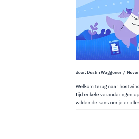
door: Dustin Waggoner / Nove
Welkom terug naar hostwind
tijd enkele veranderingen o
wilden de kans om je er alle
werd hostwinds gecreëerd me
om een superieure hosting-s