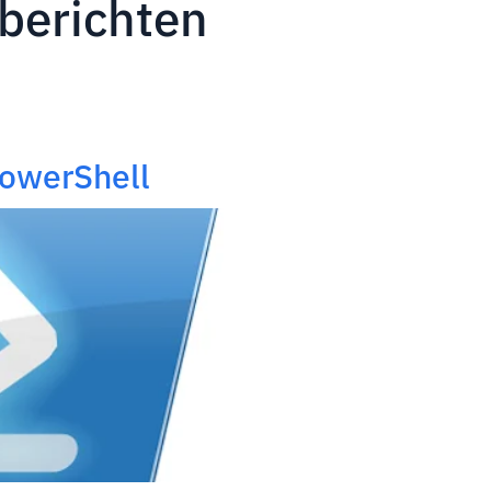
gberichten
PowerShell