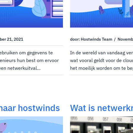
ber 21, 2021
door: Hostwinds Team / Novemb
ebruiken om gegevens te
In de wereld van vandaag ver
enieurs hun best om ervoor
wat vooral geldt voor de clou
 een netwerkuitval
het moeilijk worden om te b
 voeren dit uit door
hostingproducten passen bij 
en te construeren om
begint met uw reis om uw eer
nspunten...
zoek te...
naar hostwinds
Wat is netwerk