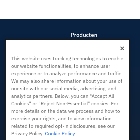
Producten
Web hosting
Zakelijke hosting
This website uses tracking technologies to enable
Hosting door wederverkopers
our website functionalities, to enhance user
White Label-wederverkoper
experience or to analyze performance and traffic.
Beheerde Linux VPS
We may also share information about your use of
Onbemanig Linux VPS
our site with our social media, advertising, and
analytics partners. Below, you can "Accept All
Beheerde ramen VPS
Cookies" or "Reject Non-Essential" cookies. For
Onbeheerde Windows VPS
more details on the data we process and how to
Cloud Servers
exercise your rights, and to view information
Load Balancers
related to required opt-in disclosures, see our
Blokkeer opslag
Privacy Policy.
Cookie Policy