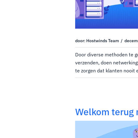
door: Hostwinds Team / decem
Door diverse methoden te g
verzenden, doen netwerking
te zorgen dat klanten nooit
opmerken.Netwerkingenieurs
meerdere communicatiepad
verbindingen tussen gegeve
Welkom terug 