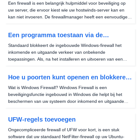
configuratiescherm.
Een firewall is een belangrijk hulpmiddel voor beveiliging op
uw server, die ervoor kiest wie uw hostwinds-server kan en
kan niet invoeren. De firewallmanager heeft een eenvoudige
lay-out om eventuele firewallregels toe te voegen, te
verwijderen en te bewerken. Deze gids...
Een programma toestaan via de
Windows Firewall
Standaard blokkeert de ingebouwde Windows-firewall het
inkomende en uitgaande verkeer van onbekende
toepassingen. Als, na het installeren en uitvoeren van een
programma op uw Windows-server, lijkt de toepassing niet
extern op internet te zijn, moet u mogelijk het programma...
Hoe u poorten kunt openen en blokkeren
in Windows Firewall
Wat is Windows Firewall? Windows Firewall is een
beveiligingsfunctie ingebouwd in Windows die helpt bij het
beschermen van uw systeem door inkomend en uitgaande
netwerkverkeer te filteren.Het doet dit door specifiek verkeer
toe te staan ​​of te blokkeren op basis van een...
UFW-regels toevoegen
Ongecompliceerde firewall of UFW voor kort, is een stuk
software dat uw standaard NetFilter-firewall op uw Ubuntu-