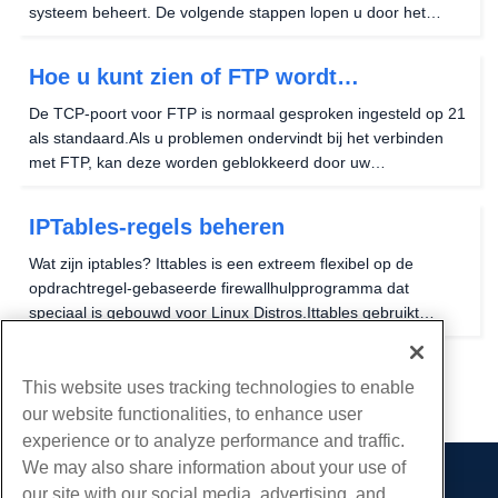
systeem beheert. De volgende stappen lopen u door het
proces van het toevoegen van verschillende regels die uw
server beveiligen. Stel standaardregels in Bij het...
Hoe u kunt zien of FTP wordt
geblokkeerd door uw firewall
De TCP-poort voor FTP is normaal gesproken ingesteld op 21
als standaard.Als u problemen ondervindt bij het verbinden
met FTP, kan deze worden geblokkeerd door uw
firewall.Controleer de logboeken van uw Firewall om te zien of
deze verbinding heeft gemaakt met of van de...
IPTables-regels beheren
Wat zijn iptables? Ittables is een extreem flexibel op de
opdrachtregel-gebaseerde firewallhulpprogramma dat
speciaal is gebouwd voor Linux Distros.Ittables gebruikt
beleidsketens om het verkeer toe te staan of te
blokkeren.Wanneer een verbinding wordt opgericht op uw
server...
This website uses tracking technologies to enable
our website functionalities, to enhance user
experience or to analyze performance and traffic.
We may also share information about your use of
our site with our social media, advertising, and