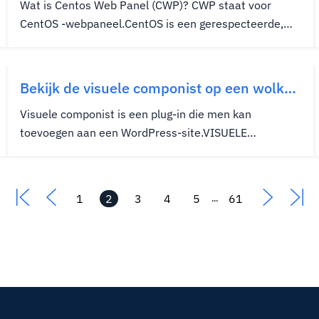
Wat is Centos Web Panel (CWP)? CWP staat voor
CentOS -webpaneel.CentOS is een gerespecteerde,
gemeenschapsgestuurde, directe concurrent van
CPanel/WHM.Het is gemaakt voor gebruik in snel en
eenvoudig beheer van Toegewijde servers en VPS -
Bekijk de visuele componist op een wolk
servers zonder voor elke taak een SSH...
VPS
Visuele componist is een plug-in die men kan
toevoegen aan een WordPress-site.VISUELE
COMPOSER biedt Drag-and-Drop-
functionaliteitsopties om blogs, e-commerce-sites,
persoonlijke portefeuilles en meer te maken.Veel als
1
2
3
4
5
61
...
Weebly, visuele componist maakt het aanpassen van
uw...