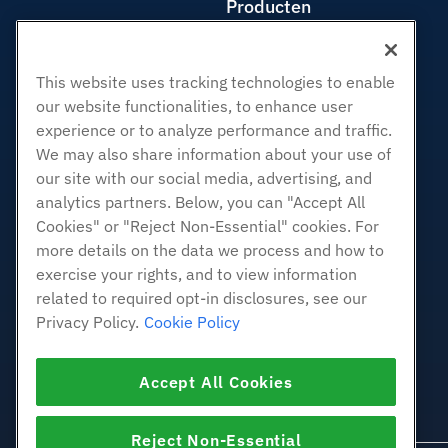
Producten
Web hosting
Zakelijke hosting
This website uses tracking technologies to enable
Hosting door wederverkopers
our website functionalities, to enhance user
White Label-wederverkoper
experience or to analyze performance and traffic.
Beheerde Linux VPS
We may also share information about your use of
Onbemanig Linux VPS
our site with our social media, advertising, and
analytics partners. Below, you can "Accept All
Beheerde ramen VPS
Cookies" or "Reject Non-Essential" cookies. For
Onbeheerde Windows VPS
more details on the data we process and how to
Cloud Servers
exercise your rights, and to view information
Load Balancers
related to required opt-in disclosures, see our
Blokkeer opslag
Privacy Policy.
Cookie Policy
Objectopslag
SSL Certificaten
Accept All Cookies
Web Application Hosting
Reject Non-Essential