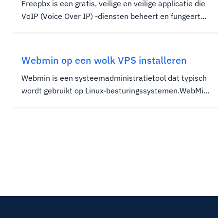
Freepbx is een gratis, veilige en veilige applicatie die
VoIP (Voice Over IP) -diensten beheert en fungeert
als een telefoon voor een server.FreePBX ondergaat
kwaliteitsborging door Sangoma en biedt flexibiliteit
en schaalbaarheid om te helpen bij het voldoen aan
Webmin op een wolk VPS installeren
de...
Webmin is een systeemadministratietool dat typisch
wordt gebruikt op Linux-besturingssystemen.WebMin
maakt verbinding met een webbrowser met meerdere
functies, inclusief het beheren van gebruikers, het
volgen van servergebruik, het beheren van databases,
het instellen van...