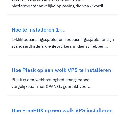
platformonafhankelijke oplossing die vaak wordt
gebruikt voor het automatiseren van het beheer van
computersystemen, maar kan ook worden gebruikt
voor algemene codering.PowerShell bestaat uit een
Hoe te installeren 1-
opdrachtregelschelp, een scripttaal en een...
kliktoepassingssjablonen op een
1-kliktoepassingssjablonen Toepassingssjablonen zijn
hostwinds VPS- of cloudserver
standaardkaders die gebruikers in dienst hebben
wanneer ze applicaties maken, waardoor de fundering
voor de toepassingsontwikkelaars moeten worden
gebouwd.Afhankelijk van de sjabloon kunnen
Hoe Plesk op een wolk VPS te installeren
ontwikkelaars de applicatie- en...
Plesk is een webhostingbedieningspaneel,
vergelijkbaar met CPANEL, gebruikt voor
hostingbeheer.Het werkt meestal op een Windows-
besturingssysteem en vereist licenties om buiten de
aangeboden gratis proeven te werken.Hoewel Plesk
Hoe FreePBX op een wolk VPS installeren
niet helemaal gratis is, biedt het meerdere...