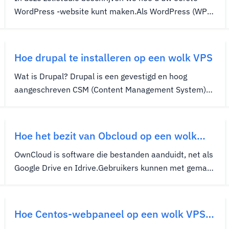
WordPress -website kunt maken.Als WordPress (WP)
nog niet is geïnstalleerd, zie dan Een WordPress -site
maken met cpanel en softaculous starten. Uw eerste
WP -pagina maken Navigeer met behulp van uw
Hoe drupal te installeren op een wolk VPS
WordPress...
Wat is Drupal? Drupal is een gevestigd en hoog
aangeschreven CSM (Content Management System)
met flexibiliteit en gebruiksgemak bij het beheren van
websites.Drupal biedt uitstekende prestaties en
beveiliging voor grotere schaalsystemen en heeft het
Hoe het bezit van Obcloud op een wolk
gebruik gevonden door de...
VPS
OwnCloud is software die bestanden aanduidt, net als
Google Drive en Idrive.Gebruikers kunnen met gemak
veilig uploaden en downloaden.OwnCloud geeft echter
ultieme controle aan de gebruiker die het installeert
en gebruikt.Extra eigen uitkeringen zijn inclusief, maar
Hoe Centos-webpaneel op een wolk VPS
zijn...
installeren