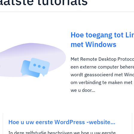
atste tutorials
Hoe toegang tot Li
met Windows
Met Remote Desktop Protocol
een externe computer behere
wordt geassocieerd met Wind
om verbinding te maken met L
we u door...
Hoe u uw eerste WordPress -website
maakt
In deze zelfstudie beschrijven we hoe u uw eerste