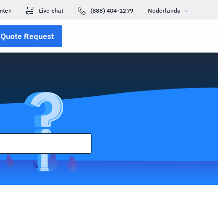
nten
Live chat
(888) 404-1279
Nederlands
Quote Request