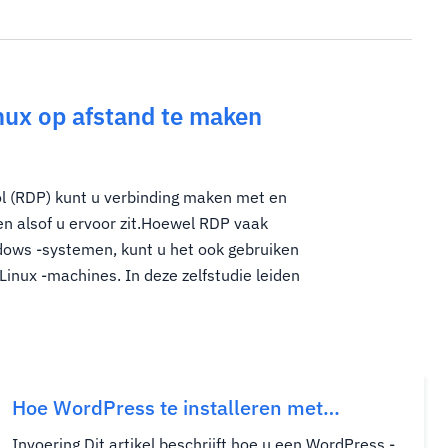
nux op afstand te maken
 (RDP) kunt u verbinding maken met en
n alsof u ervoor zit.Hoewel RDP vaak
ows -systemen, kunt u het ook gebruiken
inux -machines. In deze zelfstudie leiden
Hoe WordPress te installeren met
Softaculous in CPanel
Invoering Dit artikel beschrijft hoe u een WordPress -