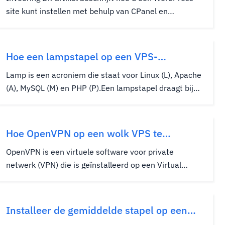
site kunt instellen met behulp van CPanel en
Softaculous.Zoals u misschien weet, is WordPress
een populair contentbeheersysteem dat wordt
gebruikt om blogs en websites te bouwen.CPanel is
Hoe een lampstapel op een VPS-
een webhostingcontrolepaneel (...
cloudserver installeert
Lamp is een acroniem die staat voor Linux (L), Apache
(A), MySQL (M) en PHP (P).Een lampstapel draagt bij
aan veel verschillende webtoepassingen, waardoor de
kernfundamenten vereist zijn voor passende
hosting.De lampstapelconstructie ondersteunt
Hoe OpenVPN op een wolk VPS te
gevestigde toepassingen zoals...
installeren
OpenVPN is een virtuele software voor private
netwerk (VPN) die is geïnstalleerd op een Virtual
Private Server (VPS).VPN's maken gebruik van het
door de VPS verstrekte netwerk zonder dat u via een
SSH- of RDP -sessie moet verbinding maken.U kunt
Installeer de gemiddelde stapel op een
apparaten aansluiten op de...
cloud VPS