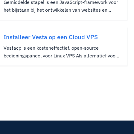
Gemiddelde stapel is een JavaScript-framework voor
het bijstaan bij het ontwikkelen van websites en
toepassingen.Gemiddeld is een acroniem voor het
JavaScript-framework dat staat voor MongoDB
(database), Express.js (software), Angular.js (Web
Installeer Vesta op een Cloud VPS
Framework) en NODEJS (...
Vestacp is een kosteneffectief, open-source
bedieningspaneel voor Linux VPS Als alternatief voor
CPanel.Het biedt gebruiker, DNS, e -mail, database,
back -up, firewall en server, management.Het biedt
ook visuele grafieken, statistieken en een
bestandsbeheerder.U kunt Crons...