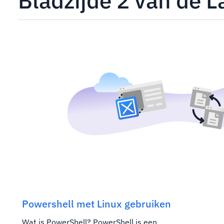
Bladzijde 2 van de La
Powershell met Linux gebruiken
Wat is PowerShell? PowerShell is een