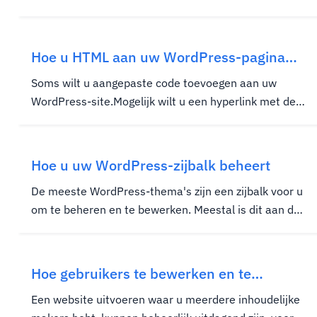
een eenvoudig proces, en we zullen elke stap duidelijk
en gemakkelijk te volgen. Snelle versie: Eerst
exporteert u / maakt u een back-up van de bestaande
Hoe u HTML aan uw WordPress-pagina
site. Vervolgens...
toevoegt
Soms wilt u aangepaste code toevoegen aan uw
WordPress-site.Mogelijk wilt u een hyperlink met de
hand coderen of de tekstgrootte aanpassen,
bijvoorbeeld.Wel, je bent op de juiste plek gekomen.
Hier is een lijst met HTML-tags toegestaan door
Hoe u uw WordPress-zijbalk beheert
WordPress: adres, een abrronym,...
De meeste WordPress-thema's zijn een zijbalk voor u
om te beheren en te bewerken. Meestal is dit aan de
rechterkant of links van uw website, maar het kan
overal worden geplaatst, afhankelijk van de thema-
opties en wat ze toestaan. Als u uw zijbalk niet
Hoe gebruikers te bewerken en te
meteen opmerkt, kunt u...
verwijderen op WordPress
Een website uitvoeren waar u meerdere inhoudelijke