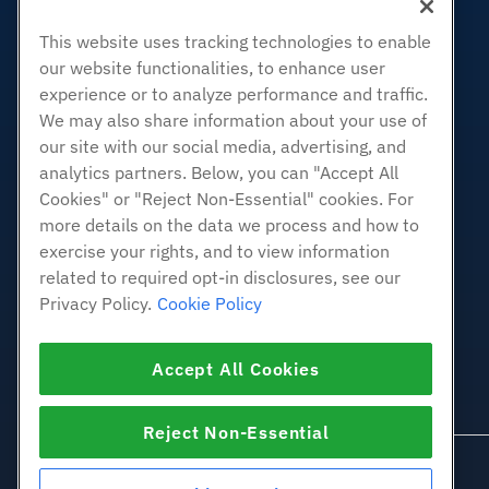
Zakelijke hosting
This website uses tracking technologies to enable
Hosting door wederverkopers
our website functionalities, to enhance user
White Label-wederverkoper
experience or to analyze performance and traffic.
Beheerde Linux VPS
We may also share information about your use of
Onbemanig Linux VPS
our site with our social media, advertising, and
analytics partners. Below, you can "Accept All
Beheerde ramen VPS
Cookies" or "Reject Non-Essential" cookies. For
Onbeheerde Windows VPS
more details on the data we process and how to
Cloud Servers
exercise your rights, and to view information
Load Balancers
related to required opt-in disclosures, see our
Blokkeer opslag
Privacy Policy.
Cookie Policy
Objectopslag
SSL Certificaten
Accept All Cookies
Web Application Hosting
Reject Non-Essential