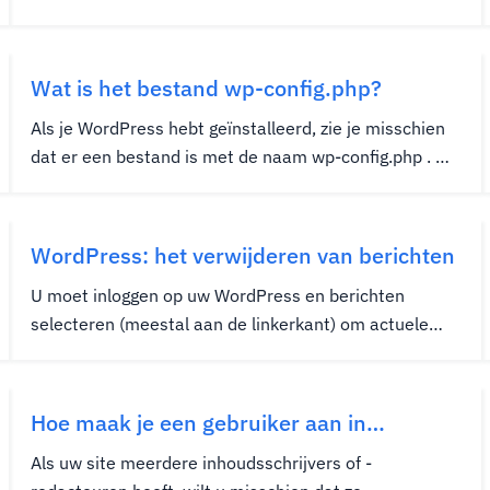
webpaneel Op de VPS -server wilt u misschien
WordPress installeren.Deze handleiding omvat de
stappen die nodig zijn voor het installeren van
Wat is het bestand wp-config.php?
WordPress op CentOS -webpaneel....
Als je WordPress hebt geïnstalleerd, zie je misschien
dat er een bestand is met de naam wp-config.php . De
naam van het bestand geeft eigenlijk zijn doel weg. Dit
bestand is bedoeld als een configuratiebestand voor
uw WordPress-installatie. Hierin vindt u de...
WordPress: het verwijderen van berichten
U moet inloggen op uw WordPress en berichten
selecteren (meestal aan de linkerkant) om actuele
posten te bekijken binnen uw WordPress-
toepassing.Als je geen bericht hebt, zie' Een bericht
maken in WordPress "Voordat u doorgaat met dit
Hoe maak je een gebruiker aan in
artikel. Plaats de muisaanwijzer op het...
WordPress
Als uw site meerdere inhoudsschrijvers of -