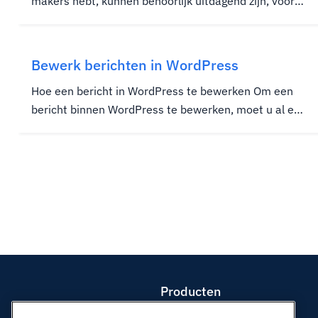
makers hebt, kunnen behoorlijk uitdagend zijn, vooral
wanneer u een bepaald aspect van hun account moet
wijzigen. Zoals als ze hun wachtwoord vergeten of
stoppen met het maken van inhoud, zodat u ze
Bewerk berichten in WordPress
verwijdert. Ongeacht de...
Hoe een bericht in WordPress te bewerken Om een
bericht binnen WordPress te bewerken, moet u al een
bericht of posten hebben die zijn gemaakt in uw
WordPress-website. Om te zien of u hebt gepost, klikt
u op het tabblad Berichten in uw menubalk van
WordPress Admin, meestal...
Producten
Web hosting