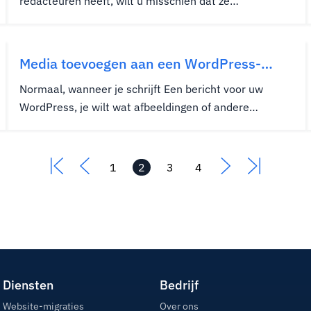
redacteuren heeft, wilt u misschien dat ze
afzonderlijke accounts hebben. Op deze manier kunt u
de wijzigingen volgen die elk van hen maakt. Bij het
installeren van WordPress wordt het alleen
Media toevoegen aan een WordPress-
geïnstalleerd met een standaard die...
bericht
Normaal, wanneer je schrijft Een bericht voor uw
WordPress, je wilt wat afbeeldingen of andere
mediatypes toevoegen. Media kunnen worden
gebruikt om meer bezoekers aan het artikel aan te
trekken, evenals het interessant houden. Deze
1
2
3
4
kunnen ook worden gebruikt om een...
Diensten
Bedrijf
Website-migraties
Over ons