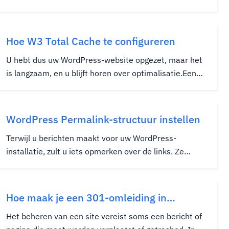
MySQL Backend- en PHP-verwerking.We richten ons
op het krijgen van deze geïnstalleerd op Ubuntu 16.04
met behulp van de terminal.Voordat we beginnen, zijn
Hoe W3 Total Cache te configureren
er een paar andere dingen...
U hebt dus uw WordPress-website opgezet, maar het
is langzaam, en u blijft horen over optimalisatie.Een
van de meest gebruikte en populaire hulpmiddelen
om u te helpen bij het optimaliseren van uw site is
van een plug-in van derden genaamd W3 Total
WordPress Permalink-structuur instellen
Cache.Er zijn andere...
Terwijl u berichten maakt voor uw WordPress-
installatie, zult u iets opmerken over de links. Ze
zullen allemaal uniek zijn. De manier waarop
WordPress werkt, is dat u een unieke link voor elk van
uw berichten kunt gebruiken voor eenvoudiger
Hoe maak je een 301-omleiding in
toegang tot een specifiek artikel....
wordpress
Het beheren van een site vereist soms een bericht of