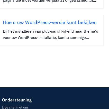
pagina die moet worden verplaatst of getrashed. In
dit geval zijn er een paar omleidingen die u kunt doen
om uw pagina's te behouden van de gevreesde 404.
De belangrijkste manier voor permanente omleiding is
Hoe u uw WordPress-versie kunt bekijken
met een 301....
Bij het installeren van plug-ins of kijkend naar thema's
voor uw WordPress-installatie, kunt u sommige
thema's tegenkomen die een bepaalde versie van
WordPress vereisen. Dit komt omdat de plug-in of
thema iets verwijst dat alleen door die versie kan
worden verstrekt....
Ondersteuning
Live chat met ons