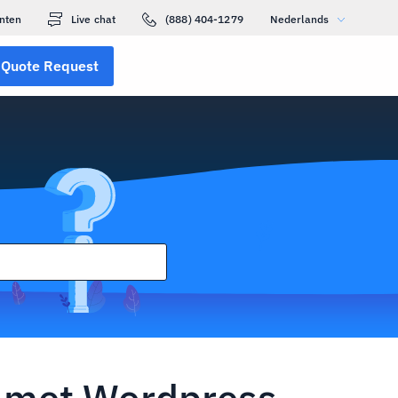
nten
Live chat
(888) 404-1279
Nederlands
Quote Request